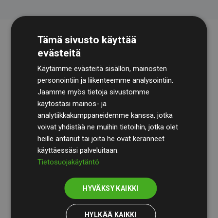
Tämä sivusto käyttää
evästeitä
Käytämme evästeitä sisällön, mainosten
personointiin ja liikenteemme analysointiin.
Jaamme myös tietoja sivustomme
käytöstäsi mainos- ja
Tilintarkastusyhtiö
BDO
käy säännöllisesti läpi
analytiikkakumppaneidemme kanssa, jotka
laskelmamme ja menetelmämme varmistaakseen
voivat yhdistää ne muihin tietoihin, jotka olet
läpinäkyvyyden ja luotettavuuden.
heille antanut tai joita he ovat keränneet
käyttäessäsi palveluitaan.
Heidän tarkastuksensa osoittavat, että investoinnit
Tietosuojakäytäntö
ilmastohankkeisiin kompensoivat keskimäärin
200 %
arvioiduista CO₂-päästöistä
jäsenverkkosivustoilla –
HYVÄKSY KAIKKI
selkeä todiste toimintatapamme todellisesta
vaikutuksesta.
HYLKÄÄ KAIKKI