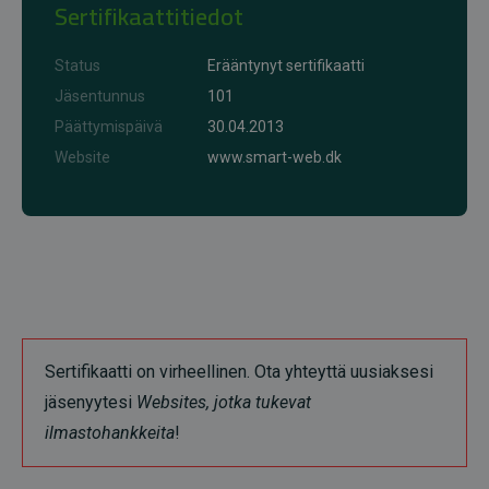
Sertifikaattitiedot
Status
Erääntynyt sertifikaatti
Jäsentunnus
101
Päättymispäivä
30.04.2013
Website
www.smart-web.dk
Sertifikaatti on virheellinen. Ota yhteyttä uusiaksesi
jäsenyytesi
Websites, jotka tukevat
ilmastohankkeita
!