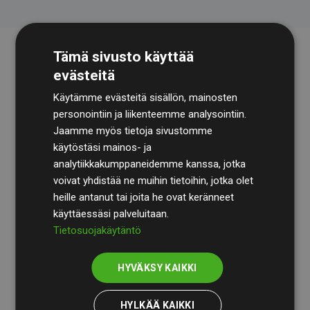
Tämä sivusto käyttää
evästeitä
Käytämme evästeitä sisällön, mainosten
personointiin ja liikenteemme analysointiin.
Jaamme myös tietoja sivustomme
käytöstäsi mainos- ja
Tilintarkastusyhtiö
BDO
käy säännöllisesti läpi
analytiikkakumppaneidemme kanssa, jotka
laskelmamme ja menetelmämme varmistaakseen
voivat yhdistää ne muihin tietoihin, jotka olet
läpinäkyvyyden ja luotettavuuden.
heille antanut tai joita he ovat keränneet
käyttäessäsi palveluitaan.
Heidän tarkastuksensa osoittavat, että investoinnit
Tietosuojakäytäntö
ilmastohankkeisiin kompensoivat keskimäärin
200 %
arvioiduista CO₂-päästöistä
jäsenverkkosivustoilla –
HYVÄKSY KAIKKI
selkeä todiste toimintatapamme todellisesta
vaikutuksesta.
HYLKÄÄ KAIKKI