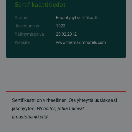
Sertifikaattitiedot
Status
Erääntynyt sertifikaatti
Jäsentunnus
1023
Päättymispäivä
28.02.2012
Website
www.themaximhotels.com
Sertifikaatti on virheellinen. Ota yhteyttä uusiaksesi
jäsenyytesi
Websites, jotka tukevat
ilmastohankkeita
!