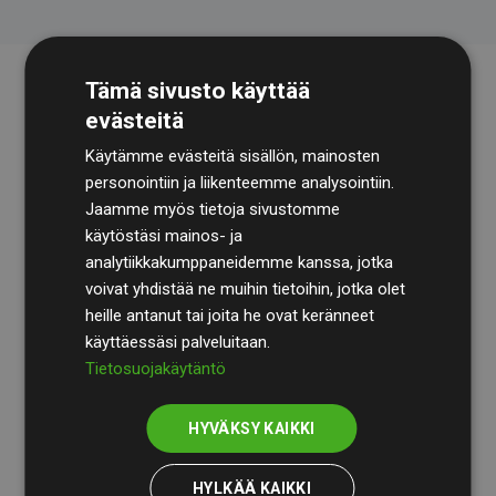
Tämä sivusto käyttää
evästeitä
Käytämme evästeitä sisällön, mainosten
personointiin ja liikenteemme analysointiin.
Jaamme myös tietoja sivustomme
käytöstäsi mainos- ja
Tilintarkastusyhtiö
BDO
käy säännöllisesti läpi
analytiikkakumppaneidemme kanssa, jotka
laskelmamme ja menetelmämme varmistaakseen
voivat yhdistää ne muihin tietoihin, jotka olet
läpinäkyvyyden ja luotettavuuden.
heille antanut tai joita he ovat keränneet
käyttäessäsi palveluitaan.
Heidän tarkastuksensa osoittavat, että investoinnit
Tietosuojakäytäntö
ilmastohankkeisiin kompensoivat keskimäärin
200 %
arvioiduista CO₂-päästöistä
jäsenverkkosivustoilla –
HYVÄKSY KAIKKI
selkeä todiste toimintatapamme todellisesta
vaikutuksesta.
HYLKÄÄ KAIKKI