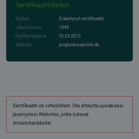
Sertifikaattitiedot
Status
Erääntynyt sertifikaatti
Jäsentunnus
1049
Päättymispäivä
31.03.2012
Website
lyngbyløveapotek.dk
Sertifikaatti on virheellinen. Ota yhteyttä uusiaksesi
jäsenyytesi
Websites, jotka tukevat
ilmastohankkeita
!