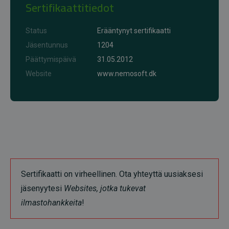
Sertifikaattitiedot
Status
Erääntynyt sertifikaatti
Jäsentunnus
1204
Päättymispäivä
31.05.2012
Website
www.nemosoft.dk
Sertifikaatti on virheellinen. Ota yhteyttä uusiaksesi
jäsenyytesi
Websites, jotka tukevat
ilmastohankkeita
!