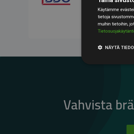
kompensoivat keskimää
Käytämme evästeit
jäsenverkkosivustoilla –
tietoja sivustomm
vaikutuksesta.
muihin tietoihin, j
Tietosuojakäytänt
NÄYTÄ TIED
Vahvista br