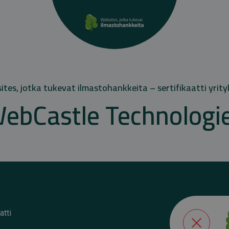
tes, jotka tukevat ilmastohankkeita – sertifikaatti yrity
ebCastle Technologi
atti