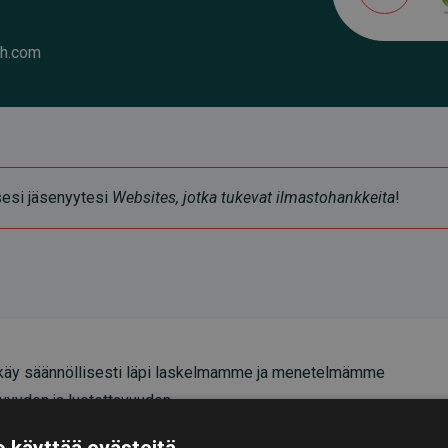
h.com
ksesi jäsenyytesi
Websites, jotka tukevat ilmastohankkeita
!
äy säännöllisesti läpi laskelmamme ja menetelmämme
vyyden ja luotettavuuden.
oittavat, että investoinnit ilmastohankkeisiin
 käyttää evästeitä