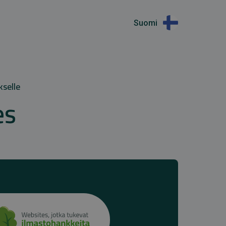
Suomi
kselle
es