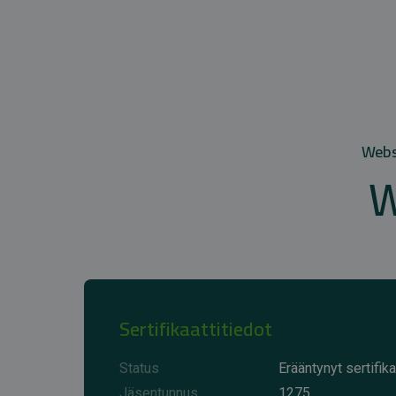
Websi
W
Sertifikaattitiedot
Status
Erääntynyt sertifika
Jäsentunnus
1275