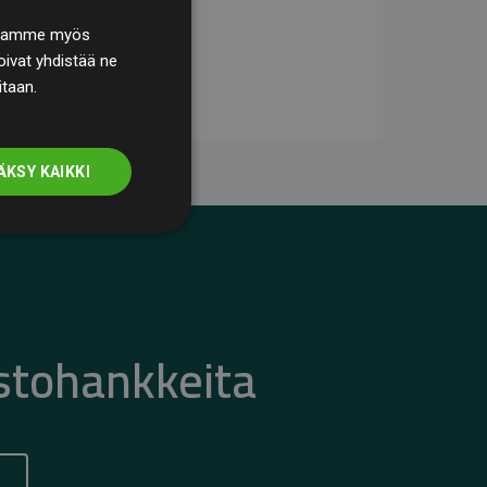
. Jaamme myös
ivat yhdistää ne
itaan.
ÄKSY KAIKKI
stohankkeita