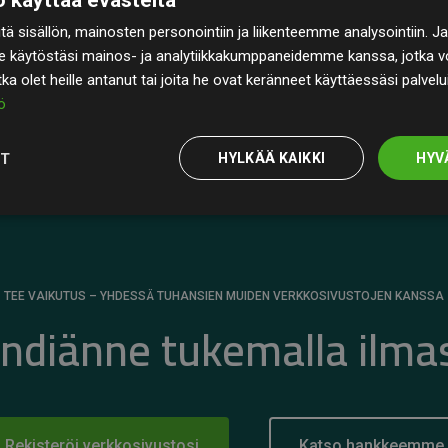
rin
200 % arvioiduista CO₂-päästöistä
ä sisällön, mainosten personointiin ja liikenteemme analysointiin
 selkeä todiste toimintatapamme todellisesta
e käytöstäsi mainos- ja analytiikkakumppaneidemme kanssa, jotka vo
otka olet heille antanut tai joita he ovat keränneet käyttäessäsi palvelu
ö
OT
HYLKÄÄ KAIKKI
HYV
TEE VAIKUTUS – YHDESSÄ TUHANSIEN MUIDEN VERKKOSIVUSTOJEN KANSSA
ändiänne tukemalla ilma
Rekisteröi verkkosivustosi
Katso hankkeemme