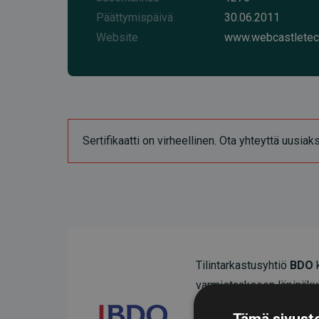
Päättymispäivä
30.06.2011
Website
www.webcastletec
Sertifikaatti on virheellinen. Ota yhteyttä uusia
Tilintarkastusyhtiö
BDO
k
varmistaakseen läpinäky
Heidän tarkastuksensa os
Tämä sivusto