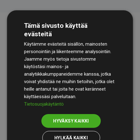
Tämä sivusto käyttää
evästeitä
Käytämme evästeitä sisällön, mainosten
personointiin ja liikenteemme analysointiin.
Jaamme myös tietoja sivustomme
käytöstäsi mainos- ja
Tilintarkastusyhtiö
BDO
käy säännöllisesti läpi
analytiikkakumppaneidemme kanssa, jotka
laskelmamme ja menetelmämme varmistaakseen
voivat yhdistää ne muihin tietoihin, jotka olet
läpinäkyvyyden ja luotettavuuden.
heille antanut tai joita he ovat keränneet
käyttäessäsi palveluitaan.
Heidän tarkastuksensa osoittavat, että investoinnit
Tietosuojakäytäntö
ilmastohankkeisiin kompensoivat keskimäärin
200 %
arvioiduista CO₂-päästöistä
jäsenverkkosivustoilla –
HYVÄKSY KAIKKI
selkeä todiste toimintatapamme todellisesta
vaikutuksesta.
HYLKÄÄ KAIKKI