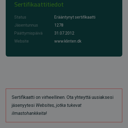
Sertifikaattitiedot
Status
Erääntynyt sertifikaatti
Jäsentunnus
1278
Päättymispäivä
31.07.2012
Website
www.klinten.dk
Sertifikaatti on virheellinen. Ota yhteyttä uusiaksesi
jäsenyytesi
Websites, jotka tukevat
ilmastohankkeita
!