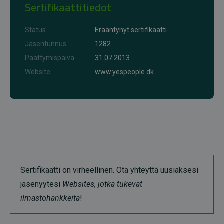
Sertifikaattitiedot
Status
Erääntynyt sertifikaatti
Jäsentunnus
1282
Päättymispäivä
31.07.2013
Website
www.yespeople.dk
Sertifikaatti on virheellinen. Ota yhteyttä uusiaksesi
jäsenyytesi
Websites, jotka tukevat
ilmastohankkeita
!