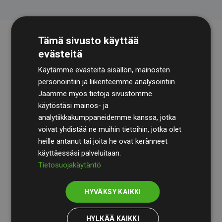
Tämä sivusto käyttää
evästeitä
Käytämme evästeitä sisällön, mainosten
personointiin ja liikenteemme analysointiin.
Jaamme myös tietoja sivustomme
käytöstäsi mainos- ja
Tilintarkastusyhtiö
BDO
käy säännöllisesti läpi
analytiikkakumppaneidemme kanssa, jotka
laskelmamme ja menetelmämme varmistaakseen
voivat yhdistää ne muihin tietoihin, jotka olet
läpinäkyvyyden ja luotettavuuden.
heille antanut tai joita he ovat keränneet
käyttäessäsi palveluitaan.
Heidän tarkastuksensa osoittavat, että investoinnit
Tietosuojakäytäntö
ilmastohankkeisiin kompensoivat keskimäärin
200 %
arvioiduista CO₂-päästöistä
jäsenverkkosivustoilla –
HYVÄKSY KAIKKI
selkeä todiste toimintatapamme todellisesta
vaikutuksesta.
HYLKÄÄ KAIKKI