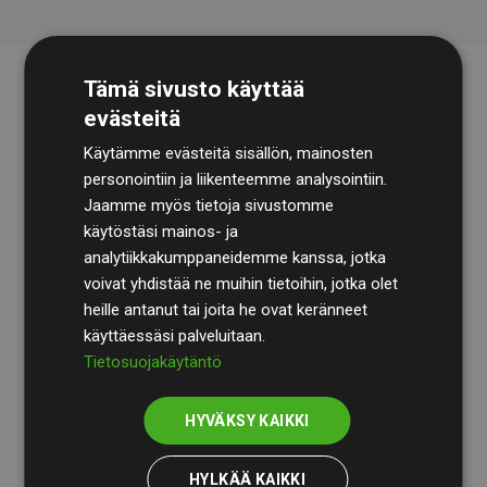
Tämä sivusto käyttää
evästeitä
Käytämme evästeitä sisällön, mainosten
personointiin ja liikenteemme analysointiin.
Jaamme myös tietoja sivustomme
käytöstäsi mainos- ja
Tilintarkastusyhtiö
BDO
käy säännöllisesti läpi
analytiikkakumppaneidemme kanssa, jotka
laskelmamme ja menetelmämme varmistaakseen
voivat yhdistää ne muihin tietoihin, jotka olet
läpinäkyvyyden ja luotettavuuden.
heille antanut tai joita he ovat keränneet
käyttäessäsi palveluitaan.
Heidän tarkastuksensa osoittavat, että investoinnit
Tietosuojakäytäntö
ilmastohankkeisiin kompensoivat keskimäärin
200 %
arvioiduista CO₂-päästöistä
jäsenverkkosivustoilla –
HYVÄKSY KAIKKI
selkeä todiste toimintatapamme todellisesta
vaikutuksesta.
HYLKÄÄ KAIKKI