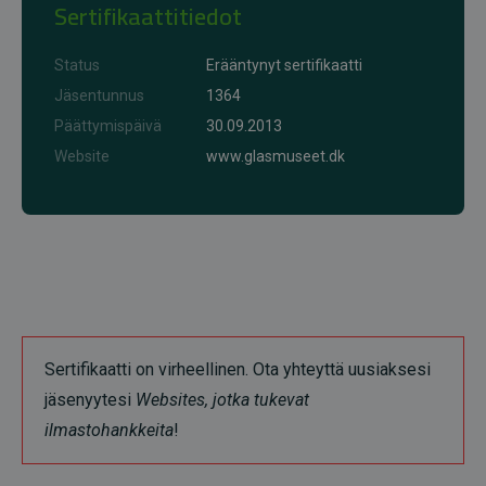
Sertifikaattitiedot
Status
Erääntynyt sertifikaatti
Jäsentunnus
1364
Päättymispäivä
30.09.2013
Website
www.glasmuseet.dk
Sertifikaatti on virheellinen. Ota yhteyttä uusiaksesi
jäsenyytesi
Websites, jotka tukevat
ilmastohankkeita
!