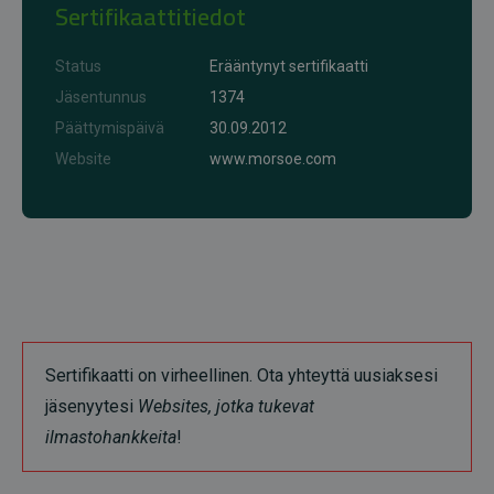
Sertifikaattitiedot
Status
Erääntynyt sertifikaatti
Jäsentunnus
1374
Päättymispäivä
30.09.2012
Website
www.morsoe.com
Sertifikaatti on virheellinen. Ota yhteyttä uusiaksesi
jäsenyytesi
Websites, jotka tukevat
ilmastohankkeita
!