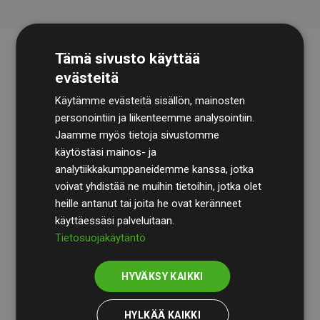
Tämä sivusto käyttää
evästeitä
Käytämme evästeitä sisällön, mainosten
personointiin ja liikenteemme analysointiin.
Jaamme myös tietoja sivustomme
käytöstäsi mainos- ja
Tilintarkastusyhtiö
BDO
käy säännöllisesti läpi
analytiikkakumppaneidemme kanssa, jotka
laskelmamme ja menetelmämme varmistaakseen
voivat yhdistää ne muihin tietoihin, jotka olet
läpinäkyvyyden ja luotettavuuden.
heille antanut tai joita he ovat keränneet
käyttäessäsi palveluitaan.
Heidän tarkastuksensa osoittavat, että investoinnit
Tietosuojakäytäntö
ilmastohankkeisiin kompensoivat keskimäärin
200 %
arvioiduista CO₂-päästöistä
jäsenverkkosivustoilla –
HYVÄKSY KAIKKI
selkeä todiste toimintatapamme todellisesta
vaikutuksesta.
HYLKÄÄ KAIKKI