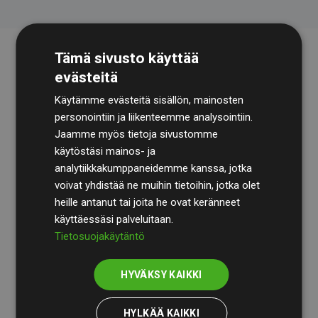
Tämä sivusto käyttää
evästeitä
Käytämme evästeitä sisällön, mainosten
personointiin ja liikenteemme analysointiin.
Jaamme myös tietoja sivustomme
käytöstäsi mainos- ja
Tilintarkastusyhtiö
BDO
käy säännöllisesti läpi
analytiikkakumppaneidemme kanssa, jotka
laskelmamme ja menetelmämme varmistaakseen
voivat yhdistää ne muihin tietoihin, jotka olet
läpinäkyvyyden ja luotettavuuden.
heille antanut tai joita he ovat keränneet
käyttäessäsi palveluitaan.
Heidän tarkastuksensa osoittavat, että investoinnit
Tietosuojakäytäntö
ilmastohankkeisiin kompensoivat keskimäärin
200 %
arvioiduista CO₂-päästöistä
jäsenverkkosivustoilla –
HYVÄKSY KAIKKI
selkeä todiste toimintatapamme todellisesta
vaikutuksesta.
HYLKÄÄ KAIKKI