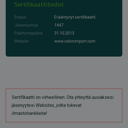
Sertifikaattitiedot
Status
Erääntynyt sertifikaatti
Jäsentunnus
1447
Päättymispäivä
31.10.2013
Website
www.coborimport.com
Sertifikaatti on virheellinen. Ota yhteyttä uusiaksesi
jäsenyytesi
Websites, jotka tukevat
ilmastohankkeita
!