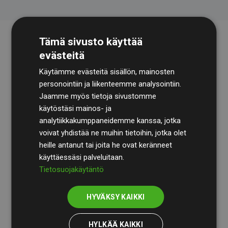
Tämä sivusto käyttää
evästeitä
Käytämme evästeitä sisällön, mainosten
personointiin ja liikenteemme analysointiin.
Jaamme myös tietoja sivustomme
käytöstäsi mainos- ja
Tilintarkastusyhtiö
BDO
käy säännöllisesti läpi
analytiikkakumppaneidemme kanssa, jotka
laskelmamme ja menetelmämme varmistaakseen
voivat yhdistää ne muihin tietoihin, jotka olet
läpinäkyvyyden ja luotettavuuden.
heille antanut tai joita he ovat keränneet
käyttäessäsi palveluitaan.
Heidän tarkastuksensa osoittavat, että investoinnit
Tietosuojakäytäntö
ilmastohankkeisiin kompensoivat keskimäärin
200 %
arvioiduista CO₂-päästöistä
jäsenverkkosivustoilla –
HYVÄKSY KAIKKI
selkeä todiste toimintatapamme todellisesta
vaikutuksesta.
HYLKÄÄ KAIKKI