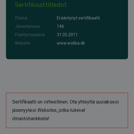
Sertifikaattitiedot
Status
Erääntynyt sertifikaatti
Jäsentunnus
146
Päättymispäivä
31.05.2011
Website
www.woliba.dk
Sertifikaatti on virheellinen. Ota yhteyttä uusiaksesi
jäsenyytesi
Websites, jotka tukevat
ilmastohankkeita
!