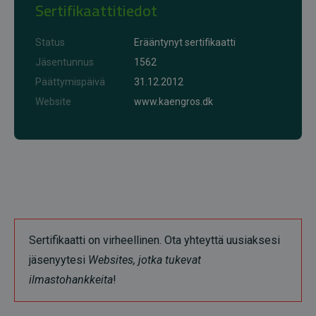
Sertifikaattitiedot
Status
Erääntynyt sertifikaatti
Jäsentunnus
1562
Päättymispäivä
31.12.2012
Website
www.kaengros.dk
Sertifikaatti on virheellinen. Ota yhteyttä uusiaksesi
jäsenyytesi
Websites, jotka tukevat
ilmastohankkeita
!