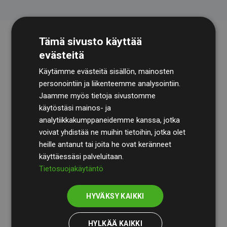
Tämä sivusto käyttää
evästeitä
Käytämme evästeitä sisällön, mainosten
personointiin ja liikenteemme analysointiin.
Jaamme myös tietoja sivustomme
käytöstäsi mainos- ja
Tilintarkastusyhtiö
BDO
käy säännöllisesti läpi
analytiikkakumppaneidemme kanssa, jotka
laskelmamme ja menetelmämme varmistaakseen
voivat yhdistää ne muihin tietoihin, jotka olet
läpinäkyvyyden ja luotettavuuden.
heille antanut tai joita he ovat keränneet
käyttäessäsi palveluitaan.
Heidän tarkastuksensa osoittavat, että investoinnit
Tietosuojakäytäntö
ilmastohankkeisiin kompensoivat keskimäärin
200 %
arvioiduista CO₂-päästöistä
jäsenverkkosivustoilla –
HYVÄKSY KAIKKI
selkeä todiste toimintatapamme todellisesta
vaikutuksesta.
HYLKÄÄ KAIKKI