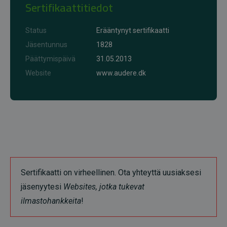
Sertifikaattitiedot
Status
Erääntynyt sertifikaatti
Jäsentunnus
1828
Päättymispäivä
31.05.2013
Website
www.audere.dk
Sertifikaatti on virheellinen. Ota yhteyttä uusiaksesi
jäsenyytesi
Websites, jotka tukevat
ilmastohankkeita
!