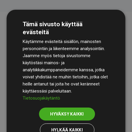
Tämä sivusto käyttää
evästeitä
Käytämme evästeitä sisällön, mainosten
personointiin ja liikenteemme analysointiin.
Jaamme myös tietoja sivustomme
käytöstäsi mainos- ja
Tilintarkastusyhtiö
BDO
käy säännöllisesti läpi
analytiikkakumppaneidemme kanssa, jotka
laskelmamme ja menetelmämme varmistaakseen
voivat yhdistää ne muihin tietoihin, jotka olet
läpinäkyvyyden ja luotettavuuden.
heille antanut tai joita he ovat keränneet
käyttäessäsi palveluitaan.
Heidän tarkastuksensa osoittavat, että investoinnit
Tietosuojakäytäntö
ilmastohankkeisiin kompensoivat keskimäärin
200 %
arvioiduista CO₂-päästöistä
jäsenverkkosivustoilla –
HYVÄKSY KAIKKI
selkeä todiste toimintatapamme todellisesta
vaikutuksesta.
HYLKÄÄ KAIKKI