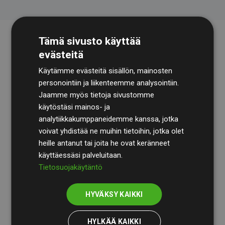
Tämä sivusto käyttää
evästeitä
Käytämme evästeitä sisällön, mainosten
personointiin ja liikenteemme analysointiin.
Jaamme myös tietoja sivustomme
käytöstäsi mainos- ja
Tilintarkastusyhtiö
BDO
käy säännöllisesti läpi
analytiikkakumppaneidemme kanssa, jotka
laskelmamme ja menetelmämme varmistaakseen
voivat yhdistää ne muihin tietoihin, jotka olet
läpinäkyvyyden ja luotettavuuden.
heille antanut tai joita he ovat keränneet
käyttäessäsi palveluitaan.
Heidän tarkastuksensa osoittavat, että investoinnit
Tietosuojakäytäntö
ilmastohankkeisiin kompensoivat keskimäärin
200 %
arvioiduista CO₂-päästöistä
jäsenverkkosivustoilla –
HYVÄKSY KAIKKI
selkeä todiste toimintatapamme todellisesta
vaikutuksesta.
HYLKÄÄ KAIKKI