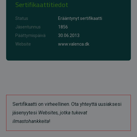
Sertifikaattitiedot
Status
Erääntynyt sertifikaatti
Jäsentunnus
1856
Päättymispäivä
30.06.2013
Website
www.valenca.dk
Sertifikaatti on virheellinen. Ota yhteyttä uusiaksesi
jäsenyytesi
Websites, jotka tukevat
ilmastohankkeita
!