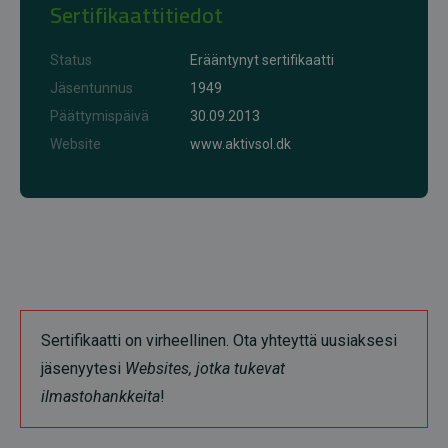
Sertifikaattitiedot
Status
Erääntynyt sertifikaatti
Jäsentunnus
1949
Päättymispäivä
30.09.2013
Website
www.aktivsol.dk
Sertifikaatti on virheellinen. Ota yhteyttä uusiaksesi
jäsenyytesi
Websites, jotka tukevat
ilmastohankkeita
!