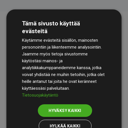
Tämä sivusto käyttää
evästeitä
Käytämme evästeitä sisällön, mainosten
personointiin ja liikenteemme analysointiin.
Jaamme myös tietoja sivustomme
käytöstäsi mainos- ja
Tilintarkastusyhtiö
BDO
käy säännöllisesti läpi
analytiikkakumppaneidemme kanssa, jotka
laskelmamme ja menetelmämme varmistaakseen
voivat yhdistää ne muihin tietoihin, jotka olet
läpinäkyvyyden ja luotettavuuden.
heille antanut tai joita he ovat keränneet
käyttäessäsi palveluitaan.
Heidän tarkastuksensa osoittavat, että investoinnit
Tietosuojakäytäntö
ilmastohankkeisiin kompensoivat keskimäärin
200 %
arvioiduista CO₂-päästöistä
jäsenverkkosivustoilla –
HYVÄKSY KAIKKI
selkeä todiste toimintatapamme todellisesta
vaikutuksesta.
HYLKÄÄ KAIKKI