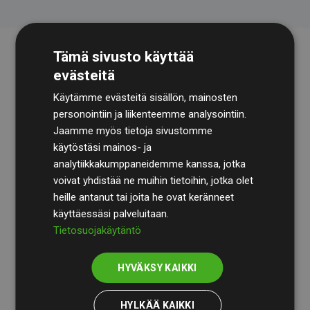
Tämä sivusto käyttää
evästeitä
Käytämme evästeitä sisällön, mainosten
personointiin ja liikenteemme analysointiin.
Jaamme myös tietoja sivustomme
käytöstäsi mainos- ja
Tilintarkastusyhtiö
BDO
käy säännöllisesti läpi
analytiikkakumppaneidemme kanssa, jotka
laskelmamme ja menetelmämme varmistaakseen
voivat yhdistää ne muihin tietoihin, jotka olet
läpinäkyvyyden ja luotettavuuden.
heille antanut tai joita he ovat keränneet
käyttäessäsi palveluitaan.
Heidän tarkastuksensa osoittavat, että investoinnit
Tietosuojakäytäntö
ilmastohankkeisiin kompensoivat keskimäärin
200 %
arvioiduista CO₂-päästöistä
jäsenverkkosivustoilla –
HYVÄKSY KAIKKI
selkeä todiste toimintatapamme todellisesta
vaikutuksesta.
HYLKÄÄ KAIKKI