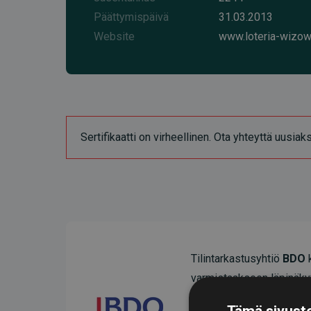
Päättymispäivä
31.03.2013
Website
www.loteria-wizow
Sertifikaatti on virheellinen. Ota yhteyttä uusia
Tilintarkastusyhtiö
BDO
k
varmistaakseen läpinäky
Heidän tarkastuksensa os
Tämä sivusto