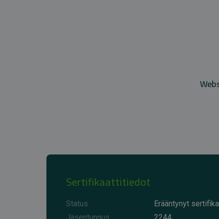
Websi
Sertifikaattitiedot
Status
Erääntynyt sertifika
Jäsentunnus
2244