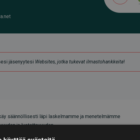
a.net
ksesi jäsenyytesi
Websites, jotka tukevat ilmastohankkeita
!
äy säännöllisesti läpi laskelmamme ja menetelmämme
vyyden ja luotettavuuden.
oittavat, että investoinnit ilmastohankkeisiin
 käyttää evästeitä