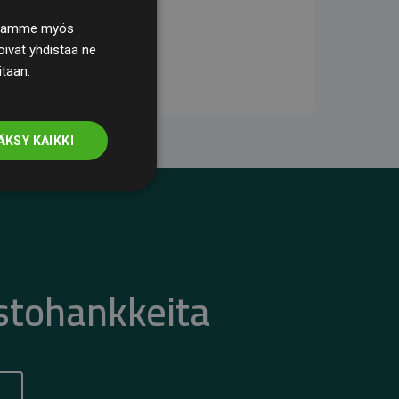
. Jaamme myös
ivat yhdistää ne
itaan.
ÄKSY KAIKKI
stohankkeita