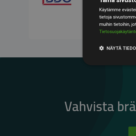
kompensoivat keskimää
Käytämme evästeit
jäsenverkkosivustoilla –
tietoja sivustomm
vaikutuksesta.
muihin tietoihin, j
Tietosuojakäytänt
NÄYTÄ TIED
Vahvista br