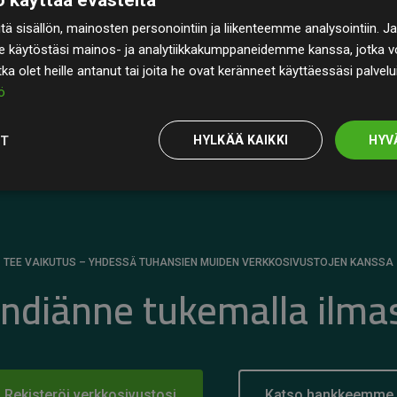
rin
200 % arvioiduista CO₂-päästöistä
ä sisällön, mainosten personointiin ja liikenteemme analysointiin
 selkeä todiste toimintatapamme todellisesta
e käytöstäsi mainos- ja analytiikkakumppaneidemme kanssa, jotka vo
otka olet heille antanut tai joita he ovat keränneet käyttäessäsi palvelu
ö
OT
HYLKÄÄ KAIKKI
HYV
TEE VAIKUTUS – YHDESSÄ TUHANSIEN MUIDEN VERKKOSIVUSTOJEN KANSSA
ändiänne tukemalla ilma
Rekisteröi verkkosivustosi
Katso hankkeemme