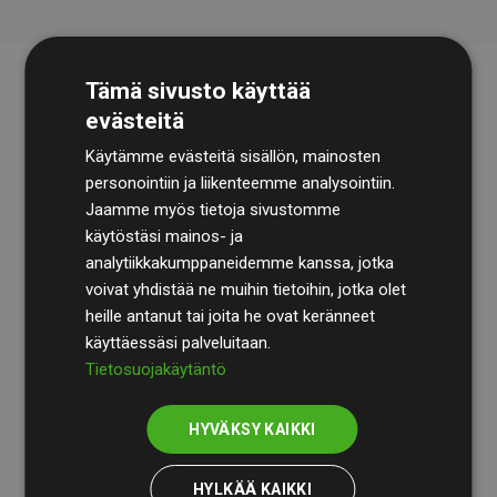
Tämä sivusto käyttää
evästeitä
Käytämme evästeitä sisällön, mainosten
personointiin ja liikenteemme analysointiin.
Jaamme myös tietoja sivustomme
käytöstäsi mainos- ja
Tilintarkastusyhtiö
BDO
käy säännöllisesti läpi
analytiikkakumppaneidemme kanssa, jotka
laskelmamme ja menetelmämme varmistaakseen
voivat yhdistää ne muihin tietoihin, jotka olet
läpinäkyvyyden ja luotettavuuden.
heille antanut tai joita he ovat keränneet
käyttäessäsi palveluitaan.
Heidän tarkastuksensa osoittavat, että investoinnit
Tietosuojakäytäntö
ilmastohankkeisiin kompensoivat keskimäärin
200 %
arvioiduista CO₂-päästöistä
jäsenverkkosivustoilla –
HYVÄKSY KAIKKI
selkeä todiste toimintatapamme todellisesta
vaikutuksesta.
HYLKÄÄ KAIKKI