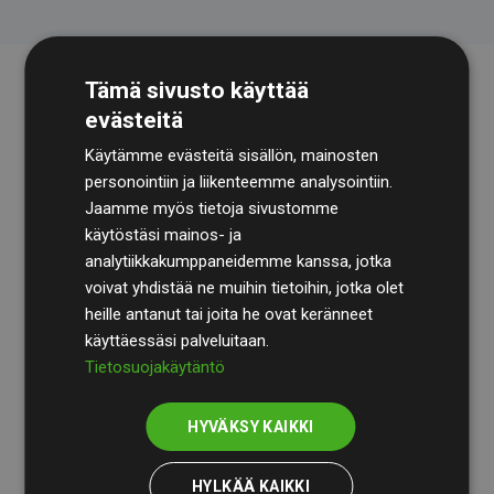
Tämä sivusto käyttää
evästeitä
Käytämme evästeitä sisällön, mainosten
personointiin ja liikenteemme analysointiin.
Jaamme myös tietoja sivustomme
käytöstäsi mainos- ja
Tilintarkastusyhtiö
BDO
käy säännöllisesti läpi
analytiikkakumppaneidemme kanssa, jotka
laskelmamme ja menetelmämme varmistaakseen
voivat yhdistää ne muihin tietoihin, jotka olet
läpinäkyvyyden ja luotettavuuden.
heille antanut tai joita he ovat keränneet
käyttäessäsi palveluitaan.
Heidän tarkastuksensa osoittavat, että investoinnit
Tietosuojakäytäntö
ilmastohankkeisiin kompensoivat keskimäärin
200 %
arvioiduista CO₂-päästöistä
jäsenverkkosivustoilla –
HYVÄKSY KAIKKI
selkeä todiste toimintatapamme todellisesta
vaikutuksesta.
HYLKÄÄ KAIKKI