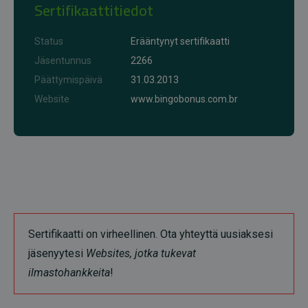
Sertifikaattitiedot
Status
Erääntynyt sertifikaatti
Jäsentunnus
2266
Päättymispäivä
31.03.2013
Website
www.bingobonus.com.br
Sertifikaatti on virheellinen. Ota yhteyttä uusiaksesi
jäsenyytesi
Websites, jotka tukevat
ilmastohankkeita
!