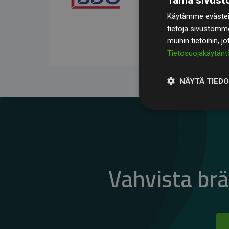
kompensoivat keskimää
Käytämme evästeit
jäsenverkkosivustoilla –
tietoja sivustomm
vaikutuksesta.
muihin tietoihin, j
Tietosuojakäytänt
NÄYTÄ TIED
Vahvista br