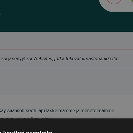
k
ksesi jäsenyytesi
Websites, jotka tukevat ilmastohankkeita
!
äy säännöllisesti läpi laskelmamme ja menetelmämme
vyyden ja luotettavuuden.
oittavat, että investoinnit ilmastohankkeisiin
 käyttää evästeitä