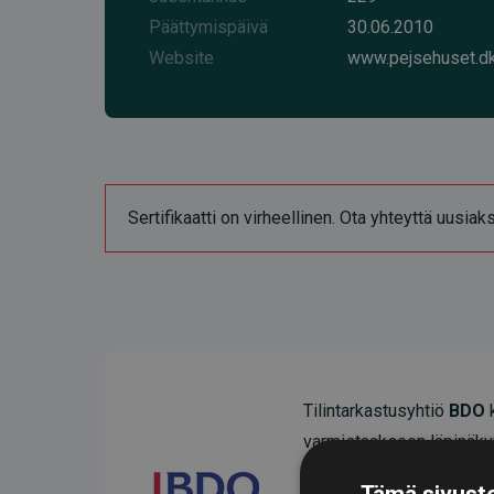
Päättymispäivä
30.06.2010
Website
www.pejsehuset.d
Sertifikaatti on virheellinen. Ota yhteyttä uusia
Tilintarkastusyhtiö
BDO
k
varmistaakseen läpinäky
Heidän tarkastuksensa os
Tämä sivusto