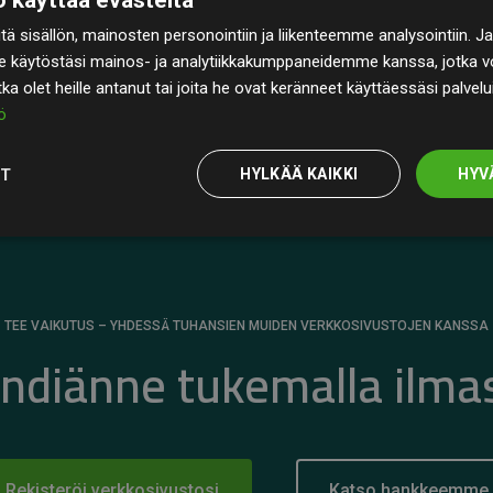
rin
200 % arvioiduista CO₂-päästöistä
ä sisällön, mainosten personointiin ja liikenteemme analysointiin
 selkeä todiste toimintatapamme todellisesta
e käytöstäsi mainos- ja analytiikkakumppaneidemme kanssa, jotka vo
otka olet heille antanut tai joita he ovat keränneet käyttäessäsi palvelu
ö
OT
HYLKÄÄ KAIKKI
HYV
TEE VAIKUTUS – YHDESSÄ TUHANSIEN MUIDEN VERKKOSIVUSTOJEN KANSSA
ändiänne tukemalla ilma
Rekisteröi verkkosivustosi
Katso hankkeemme