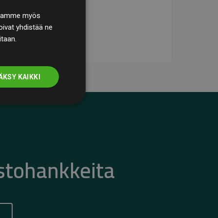
. Jaamme myös
ivat yhdistää ne
itaan.
ÄKSY KAIKKI
stohankkeita