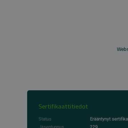
Websi
Sertifikaattitiedot
Status
Erääntynyt sertifika
Jäsentunnus
229