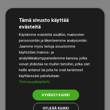
Tämä sivusto käyttää
evästeitä
Käytämme evästeitä sisällön, mainosten
personointiin ja liikenteemme analysointiin.
Jaamme myös tietoja sivustomme
käytöstäsi mainos- ja
Tilintarkastusyhtiö
BDO
käy säännöllisesti läpi
analytiikkakumppaneidemme kanssa, jotka
laskelmamme ja menetelmämme varmistaakseen
voivat yhdistää ne muihin tietoihin, jotka olet
läpinäkyvyyden ja luotettavuuden.
heille antanut tai joita he ovat keränneet
käyttäessäsi palveluitaan.
Heidän tarkastuksensa osoittavat, että investoinnit
Tietosuojakäytäntö
ilmastohankkeisiin kompensoivat keskimäärin
200 %
arvioiduista CO₂-päästöistä
jäsenverkkosivustoilla –
HYVÄKSY KAIKKI
selkeä todiste toimintatapamme todellisesta
vaikutuksesta.
HYLKÄÄ KAIKKI