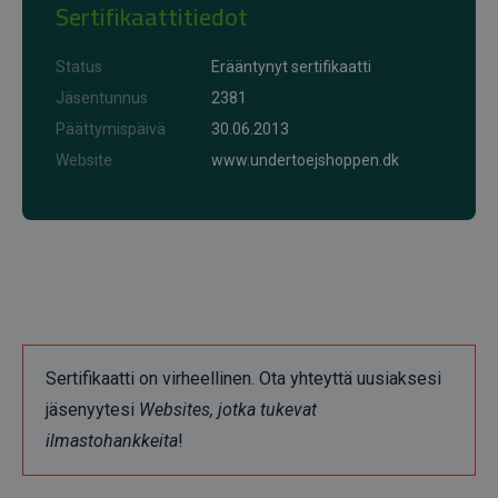
Sertifikaattitiedot
Status
Erääntynyt sertifikaatti
Jäsentunnus
2381
Päättymispäivä
30.06.2013
Website
www.undertoejshoppen.dk
Sertifikaatti on virheellinen. Ota yhteyttä uusiaksesi
jäsenyytesi
Websites, jotka tukevat
ilmastohankkeita
!