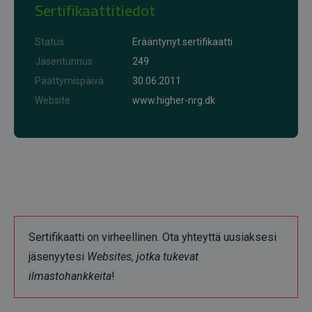
Sertifikaattitiedot
Status
Erääntynyt sertifikaatti
Jäsentunnus
249
Päättymispäivä
30.06.2011
Website
www.higher-nrg.dk
Sertifikaatti on virheellinen. Ota yhteyttä uusiaksesi
jäsenyytesi
Websites, jotka tukevat
ilmastohankkeita
!