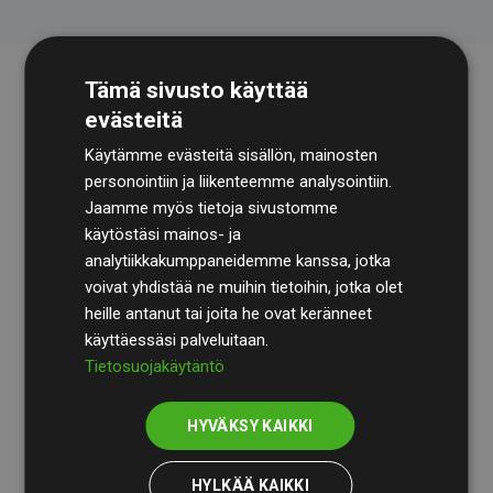
Tämä sivusto käyttää
evästeitä
Käytämme evästeitä sisällön, mainosten
personointiin ja liikenteemme analysointiin.
Jaamme myös tietoja sivustomme
käytöstäsi mainos- ja
Tilintarkastusyhtiö
BDO
käy säännöllisesti läpi
analytiikkakumppaneidemme kanssa, jotka
laskelmamme ja menetelmämme varmistaakseen
voivat yhdistää ne muihin tietoihin, jotka olet
läpinäkyvyyden ja luotettavuuden.
heille antanut tai joita he ovat keränneet
käyttäessäsi palveluitaan.
Heidän tarkastuksensa osoittavat, että investoinnit
Tietosuojakäytäntö
ilmastohankkeisiin kompensoivat keskimäärin
200 %
arvioiduista CO₂-päästöistä
jäsenverkkosivustoilla –
HYVÄKSY KAIKKI
selkeä todiste toimintatapamme todellisesta
vaikutuksesta.
HYLKÄÄ KAIKKI