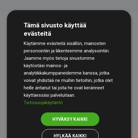
Tämä sivusto käyttää
evästeitä
Käytämme evästeitä sisällön, mainosten
personointiin ja liikenteemme analysointiin.
Jaamme myös tietoja sivustomme
käytöstäsi mainos- ja
Tilintarkastusyhtiö
BDO
käy säännöllisesti läpi
analytiikkakumppaneidemme kanssa, jotka
laskelmamme ja menetelmämme varmistaakseen
voivat yhdistää ne muihin tietoihin, jotka olet
läpinäkyvyyden ja luotettavuuden.
heille antanut tai joita he ovat keränneet
käyttäessäsi palveluitaan.
Heidän tarkastuksensa osoittavat, että investoinnit
Tietosuojakäytäntö
ilmastohankkeisiin kompensoivat keskimäärin
200 %
arvioiduista CO₂-päästöistä
jäsenverkkosivustoilla –
HYVÄKSY KAIKKI
selkeä todiste toimintatapamme todellisesta
vaikutuksesta.
HYLKÄÄ KAIKKI