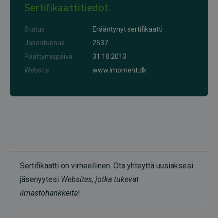
Sertifikaattitiedot
Status
Erääntynyt sertifikaatti
Jäsentunnus
2537
Päättymispäivä
31.10.2013
Website
www.imoment.dk
Sertifikaatti on virheellinen. Ota yhteyttä uusiaksesi
jäsenyytesi
Websites, jotka tukevat
ilmastohankkeita
!