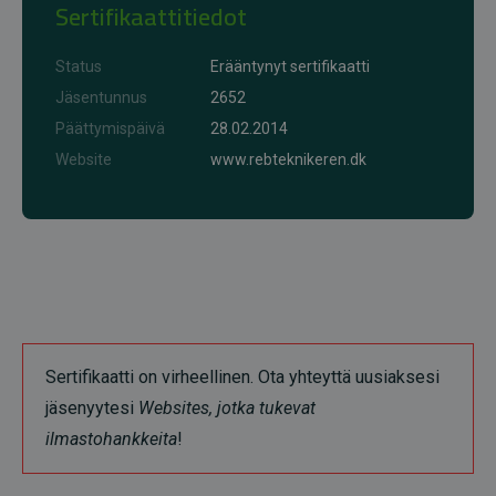
Sertifikaattitiedot
Status
Erääntynyt sertifikaatti
Jäsentunnus
2652
Päättymispäivä
28.02.2014
Website
www.rebteknikeren.dk
Sertifikaatti on virheellinen. Ota yhteyttä uusiaksesi
jäsenyytesi
Websites, jotka tukevat
ilmastohankkeita
!