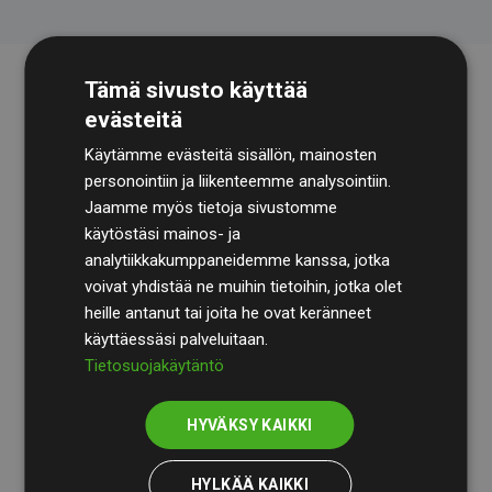
Tämä sivusto käyttää
evästeitä
Käytämme evästeitä sisällön, mainosten
personointiin ja liikenteemme analysointiin.
Jaamme myös tietoja sivustomme
käytöstäsi mainos- ja
Tilintarkastusyhtiö
BDO
käy säännöllisesti läpi
analytiikkakumppaneidemme kanssa, jotka
laskelmamme ja menetelmämme varmistaakseen
voivat yhdistää ne muihin tietoihin, jotka olet
läpinäkyvyyden ja luotettavuuden.
heille antanut tai joita he ovat keränneet
käyttäessäsi palveluitaan.
Heidän tarkastuksensa osoittavat, että investoinnit
Tietosuojakäytäntö
ilmastohankkeisiin kompensoivat keskimäärin
200 %
arvioiduista CO₂-päästöistä
jäsenverkkosivustoilla –
HYVÄKSY KAIKKI
selkeä todiste toimintatapamme todellisesta
vaikutuksesta.
HYLKÄÄ KAIKKI