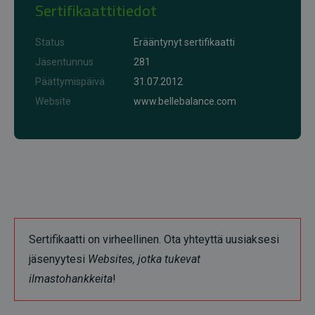
Sertifikaattitiedot
Status
Erääntynyt sertifikaatti
Jäsentunnus
281
Päättymispäivä
31.07.2012
Website
www.bellebalance.com
Sertifikaatti on virheellinen. Ota yhteyttä uusiaksesi
jäsenyytesi
Websites, jotka tukevat
ilmastohankkeita
!