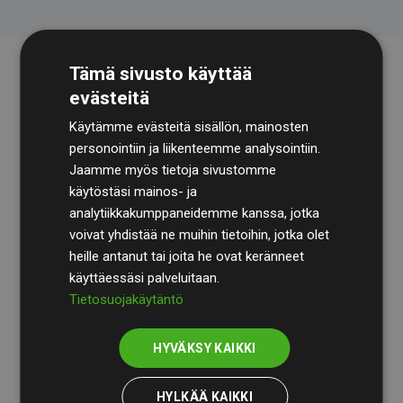
Tämä sivusto käyttää
evästeitä
Käytämme evästeitä sisällön, mainosten
personointiin ja liikenteemme analysointiin.
Jaamme myös tietoja sivustomme
käytöstäsi mainos- ja
Tilintarkastusyhtiö
BDO
käy säännöllisesti läpi
analytiikkakumppaneidemme kanssa, jotka
laskelmamme ja menetelmämme varmistaakseen
voivat yhdistää ne muihin tietoihin, jotka olet
läpinäkyvyyden ja luotettavuuden.
heille antanut tai joita he ovat keränneet
käyttäessäsi palveluitaan.
Heidän tarkastuksensa osoittavat, että investoinnit
Tietosuojakäytäntö
ilmastohankkeisiin kompensoivat keskimäärin
200 %
arvioiduista CO₂-päästöistä
jäsenverkkosivustoilla –
HYVÄKSY KAIKKI
selkeä todiste toimintatapamme todellisesta
vaikutuksesta.
HYLKÄÄ KAIKKI