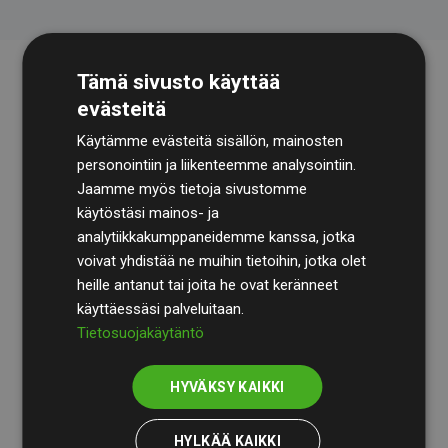
Tämä sivusto käyttää
evästeitä
Käytämme evästeitä sisällön, mainosten
personointiin ja liikenteemme analysointiin.
Jaamme myös tietoja sivustomme
käytöstäsi mainos- ja
Tilintarkastusyhtiö
BDO
käy säännöllisesti läpi
analytiikkakumppaneidemme kanssa, jotka
laskelmamme ja menetelmämme varmistaakseen
voivat yhdistää ne muihin tietoihin, jotka olet
läpinäkyvyyden ja luotettavuuden.
heille antanut tai joita he ovat keränneet
käyttäessäsi palveluitaan.
Heidän tarkastuksensa osoittavat, että investoinnit
Tietosuojakäytäntö
ilmastohankkeisiin kompensoivat keskimäärin
200 %
arvioiduista CO₂-päästöistä
jäsenverkkosivustoilla –
HYVÄKSY KAIKKI
selkeä todiste toimintatapamme todellisesta
vaikutuksesta.
HYLKÄÄ KAIKKI