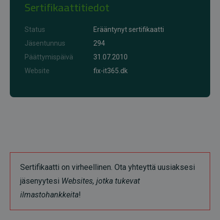
Sertifikaattitiedot
Status
Erääntynyt sertifikaatti
Jäsentunnus
294
Päättymispäivä
31.07.2010
Website
fix-it365.dk
Sertifikaatti on virheellinen. Ota yhteyttä uusiaksesi
jäsenyytesi
Websites, jotka tukevat
ilmastohankkeita
!