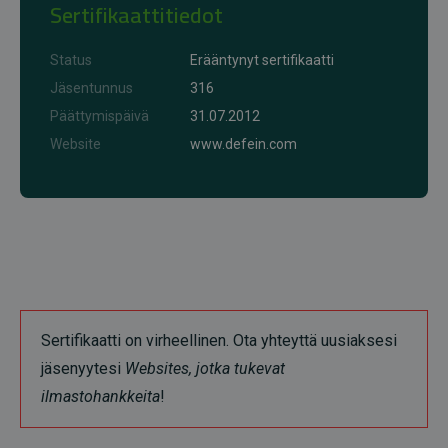
Sertifikaattitiedot
Status
Erääntynyt sertifikaatti
Jäsentunnus
316
Päättymispäivä
31.07.2012
Website
www.defein.com
Sertifikaatti on virheellinen. Ota yhteyttä uusiaksesi
jäsenyytesi
Websites, jotka tukevat
ilmastohankkeita
!