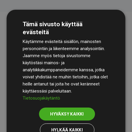
Tämä sivusto käyttää
evästeitä
Käytämme evästeitä sisällön, mainosten
personointiin ja liikenteemme analysointiin.
Jaamme myös tietoja sivustomme
käytöstäsi mainos- ja
Tilintarkastusyhtiö
BDO
käy säännöllisesti läpi
analytiikkakumppaneidemme kanssa, jotka
laskelmamme ja menetelmämme varmistaakseen
voivat yhdistää ne muihin tietoihin, jotka olet
läpinäkyvyyden ja luotettavuuden.
heille antanut tai joita he ovat keränneet
käyttäessäsi palveluitaan.
Heidän tarkastuksensa osoittavat, että investoinnit
Tietosuojakäytäntö
ilmastohankkeisiin kompensoivat keskimäärin
200 %
arvioiduista CO₂-päästöistä
jäsenverkkosivustoilla –
HYVÄKSY KAIKKI
selkeä todiste toimintatapamme todellisesta
vaikutuksesta.
HYLKÄÄ KAIKKI