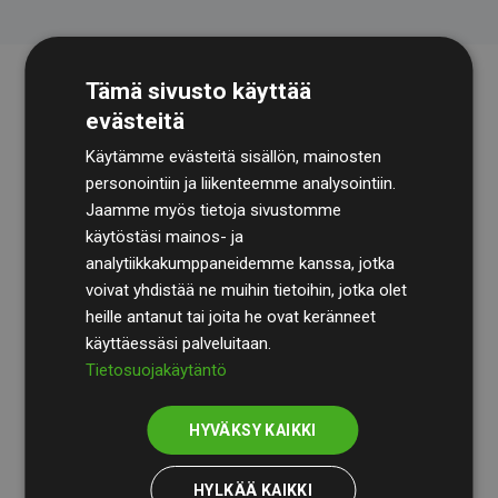
Tämä sivusto käyttää
evästeitä
Käytämme evästeitä sisällön, mainosten
personointiin ja liikenteemme analysointiin.
Jaamme myös tietoja sivustomme
käytöstäsi mainos- ja
Tilintarkastusyhtiö
BDO
käy säännöllisesti läpi
analytiikkakumppaneidemme kanssa, jotka
laskelmamme ja menetelmämme varmistaakseen
voivat yhdistää ne muihin tietoihin, jotka olet
läpinäkyvyyden ja luotettavuuden.
heille antanut tai joita he ovat keränneet
käyttäessäsi palveluitaan.
Heidän tarkastuksensa osoittavat, että investoinnit
Tietosuojakäytäntö
ilmastohankkeisiin kompensoivat keskimäärin
200 %
arvioiduista CO₂-päästöistä
jäsenverkkosivustoilla –
HYVÄKSY KAIKKI
selkeä todiste toimintatapamme todellisesta
vaikutuksesta.
HYLKÄÄ KAIKKI