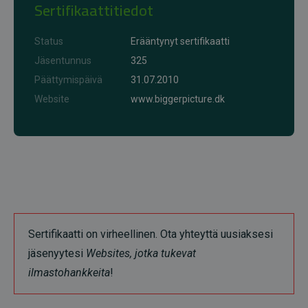
Sertifikaattitiedot
Status
Erääntynyt sertifikaatti
Jäsentunnus
325
Päättymispäivä
31.07.2010
Website
www.biggerpicture.dk
Sertifikaatti on virheellinen. Ota yhteyttä uusiaksesi
jäsenyytesi
Websites, jotka tukevat
ilmastohankkeita
!