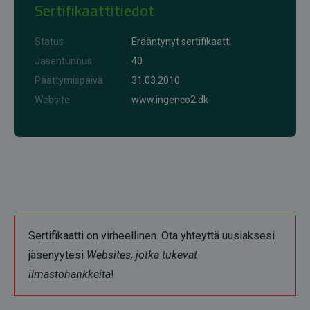
Sertifikaattitiedot
Status
Erääntynyt sertifikaatti
Jäsentunnus
40
Päättymispäivä
31.03.2010
Website
www.ingenco2.dk
Sertifikaatti on virheellinen. Ota yhteyttä uusiaksesi
jäsenyytesi
Websites, jotka tukevat
ilmastohankkeita
!