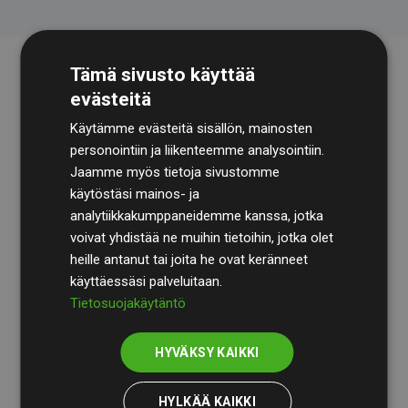
Tämä sivusto käyttää
evästeitä
Käytämme evästeitä sisällön, mainosten
personointiin ja liikenteemme analysointiin.
Jaamme myös tietoja sivustomme
käytöstäsi mainos- ja
Tilintarkastusyhtiö
BDO
käy säännöllisesti läpi
analytiikkakumppaneidemme kanssa, jotka
laskelmamme ja menetelmämme varmistaakseen
voivat yhdistää ne muihin tietoihin, jotka olet
läpinäkyvyyden ja luotettavuuden.
heille antanut tai joita he ovat keränneet
käyttäessäsi palveluitaan.
Heidän tarkastuksensa osoittavat, että investoinnit
Tietosuojakäytäntö
ilmastohankkeisiin kompensoivat keskimäärin
200 %
arvioiduista CO₂-päästöistä
jäsenverkkosivustoilla –
HYVÄKSY KAIKKI
selkeä todiste toimintatapamme todellisesta
vaikutuksesta.
HYLKÄÄ KAIKKI