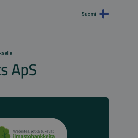
Suomi
kselle
ts ApS