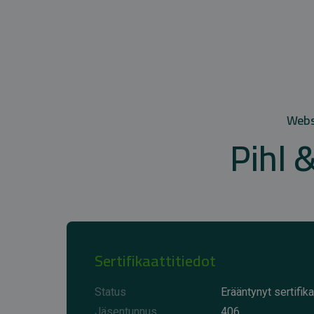
Websi
Pihl 
Sertifikaattitiedot
Status
Erääntynyt sertifika
Jäsentunnus
406