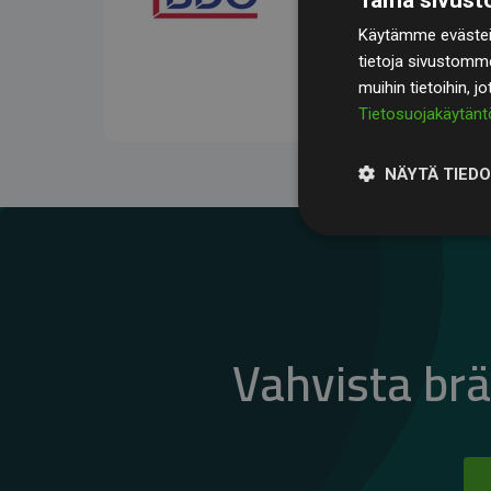
kompensoivat keskimää
Käytämme evästeit
jäsenverkkosivustoilla –
tietoja sivustomm
vaikutuksesta.
muihin tietoihin, j
Tietosuojakäytänt
NÄYTÄ TIED
Vahvista br