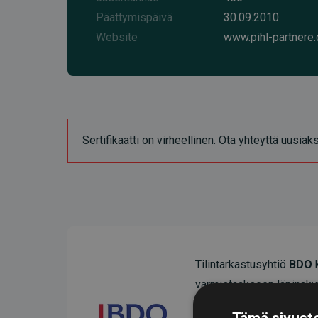
Päättymispäivä
30.09.2010
Website
www.pihl-partnere.
Sertifikaatti on virheellinen. Ota yhteyttä uusia
Tilintarkastusyhtiö
BDO
k
varmistaakseen läpinäky
Heidän tarkastuksensa os
Tämä sivusto