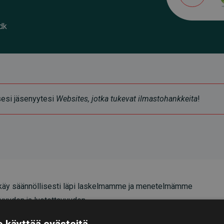
dk
ksesi jäsenyytesi
Websites, jotka tukevat ilmastohankkeita
!
äy säännöllisesti läpi laskelmamme ja menetelmämme
vyyden ja luotettavuuden.
oittavat, että investoinnit ilmastohankkeisiin
 käyttää evästeitä