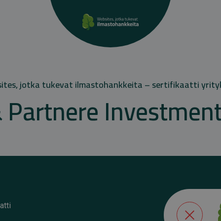
tes, jotka tukevat ilmastohankkeita – sertifikaatti yrity
& Partnere Investmen
atti