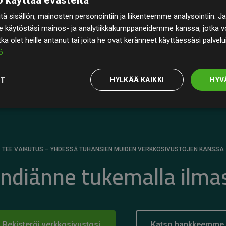
rin
200 % arvioiduista CO₂-päästöistä
ä sisällön, mainosten personointiin ja liikenteemme analysointiin
 selkeä todiste toimintatapamme todellisesta
e käytöstäsi mainos- ja analytiikkakumppaneidemme kanssa, jotka vo
otka olet heille antanut tai joita he ovat keränneet käyttäessäsi palvelu
ö
OT
HYLKÄÄ KAIKKI
HYV
TEE VAIKUTUS – YHDESSÄ TUHANSIEN MUIDEN VERKKOSIVUSTOJEN KANSSA
ändiänne tukemalla ilma
Rekisteröi verkkosivustosi
Katso hankkeemme