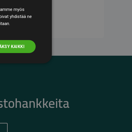
. Jaamme myös
ivat yhdistää ne
itaan.
ÄKSY KAIKKI
stohankkeita