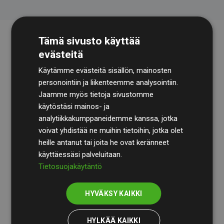
Tämä sivusto käyttää
evästeitä
Käytämme evästeitä sisällön, mainosten
personointiin ja liikenteemme analysointiin.
Jaamme myös tietoja sivustomme
käytöstäsi mainos- ja
Tilintarkastusyhtiö
BDO
käy säännöllisesti läpi
analytiikkakumppaneidemme kanssa, jotka
laskelmamme ja menetelmämme varmistaakseen
voivat yhdistää ne muihin tietoihin, jotka olet
läpinäkyvyyden ja luotettavuuden.
heille antanut tai joita he ovat keränneet
käyttäessäsi palveluitaan.
Heidän tarkastuksensa osoittavat, että investoinnit
Tietosuojakäytäntö
ilmastohankkeisiin kompensoivat keskimäärin
200 %
arvioiduista CO₂-päästöistä
jäsenverkkosivustoilla –
HYVÄKSY KAIKKI
selkeä todiste toimintatapamme todellisesta
vaikutuksesta.
HYLKÄÄ KAIKKI