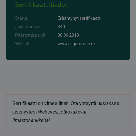
Sertifikaattitiedot
Status
Erääntynyt sertifikaatti
Jäsentunnus
440
Päättymispäivä
30.09.2010
Website
www.pilgrimmen.dk
Sertifikaatti on virheellinen. Ota yhteyttä uusiaksesi
jäsenyytesi
Websites, jotka tukevat
ilmastohankkeita
!