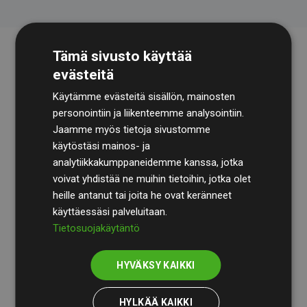
Tämä sivusto käyttää
evästeitä
Käytämme evästeitä sisällön, mainosten
personointiin ja liikenteemme analysointiin.
Jaamme myös tietoja sivustomme
käytöstäsi mainos- ja
Tilintarkastusyhtiö
BDO
käy säännöllisesti läpi
analytiikkakumppaneidemme kanssa, jotka
laskelmamme ja menetelmämme varmistaakseen
voivat yhdistää ne muihin tietoihin, jotka olet
läpinäkyvyyden ja luotettavuuden.
heille antanut tai joita he ovat keränneet
käyttäessäsi palveluitaan.
Heidän tarkastuksensa osoittavat, että investoinnit
Tietosuojakäytäntö
ilmastohankkeisiin kompensoivat keskimäärin
200 %
arvioiduista CO₂-päästöistä
jäsenverkkosivustoilla –
HYVÄKSY KAIKKI
selkeä todiste toimintatapamme todellisesta
vaikutuksesta.
HYLKÄÄ KAIKKI