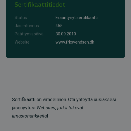
Sertifikaattitiedot
Status
Erääntynyt sertifikaatti
Jäsentunnus
455
Päättymispäivä
30.09.2010
Website
www.frksvendsen.dk
Sertifikaatti on virheellinen. Ota yhteyttä uusiaksesi
jäsenyytesi
Websites, jotka tukevat
ilmastohankkeita
!