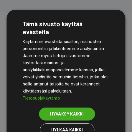
Tämä sivusto käyttää
evästeitä
Käytämme evästeitä sisällön, mainosten
personointiin ja liikenteemme analysointiin.
Jaamme myös tietoja sivustomme
käytöstäsi mainos- ja
Tilintarkastusyhtiö
BDO
käy säännöllisesti läpi
analytiikkakumppaneidemme kanssa, jotka
laskelmamme ja menetelmämme varmistaakseen
voivat yhdistää ne muihin tietoihin, jotka olet
läpinäkyvyyden ja luotettavuuden.
heille antanut tai joita he ovat keränneet
käyttäessäsi palveluitaan.
Heidän tarkastuksensa osoittavat, että investoinnit
Tietosuojakäytäntö
ilmastohankkeisiin kompensoivat keskimäärin
200 %
arvioiduista CO₂-päästöistä
jäsenverkkosivustoilla –
HYVÄKSY KAIKKI
selkeä todiste toimintatapamme todellisesta
vaikutuksesta.
HYLKÄÄ KAIKKI