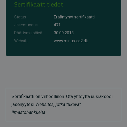
Sertifikaattitiedot
Status
Erääntynyt sertifikaatti
Jäsentunnus
471
Päättymispäivä
30.09.2013
Website
www.minus-co2.dk
Sertifikaatti on virheellinen. Ota yhteyttä uusiaksesi
jäsenyytesi
Websites, jotka tukevat
ilmastohankkeita
!