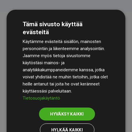
Tämä sivusto käyttää
evästeitä
Käytämme evästeitä sisällön, mainosten
personointiin ja liikenteemme analysointiin.
Jaamme myös tietoja sivustomme
käytöstäsi mainos- ja
Tilintarkastusyhtiö
BDO
käy säännöllisesti läpi
analytiikkakumppaneidemme kanssa, jotka
laskelmamme ja menetelmämme varmistaakseen
voivat yhdistää ne muihin tietoihin, jotka olet
läpinäkyvyyden ja luotettavuuden.
heille antanut tai joita he ovat keränneet
käyttäessäsi palveluitaan.
Heidän tarkastuksensa osoittavat, että investoinnit
Tietosuojakäytäntö
ilmastohankkeisiin kompensoivat keskimäärin
200 %
arvioiduista CO₂-päästöistä
jäsenverkkosivustoilla –
HYVÄKSY KAIKKI
selkeä todiste toimintatapamme todellisesta
vaikutuksesta.
HYLKÄÄ KAIKKI