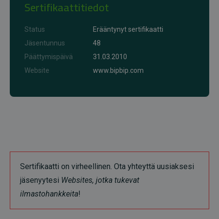
Sertifikaattitiedot
Status
Erääntynyt sertifikaatti
Jäsentunnus
48
Päättymispäivä
31.03.2010
Website
www.bipbip.com
Sertifikaatti on virheellinen. Ota yhteyttä uusiaksesi
jäsenyytesi
Websites, jotka tukevat
ilmastohankkeita
!