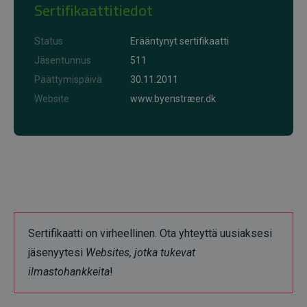
Sertifikaattitiedot
Status
Erääntynyt sertifikaatti
Jäsentunnus
511
Päättymispäivä
30.11.2011
Website
www.byenstræer.dk
Sertifikaatti on virheellinen. Ota yhteyttä uusiaksesi
jäsenyytesi
Websites, jotka tukevat
ilmastohankkeita
!