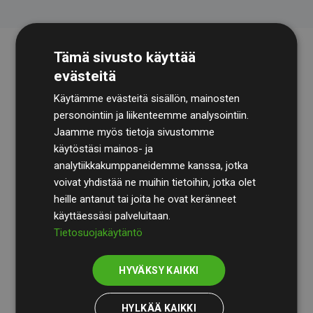
Tämä sivusto käyttää
evästeitä
Käytämme evästeitä sisällön, mainosten
personointiin ja liikenteemme analysointiin.
Jaamme myös tietoja sivustomme
käytöstäsi mainos- ja
Tilintarkastusyhtiö
BDO
käy säännöllisesti läpi
analytiikkakumppaneidemme kanssa, jotka
laskelmamme ja menetelmämme varmistaakseen
voivat yhdistää ne muihin tietoihin, jotka olet
läpinäkyvyyden ja luotettavuuden.
heille antanut tai joita he ovat keränneet
käyttäessäsi palveluitaan.
Heidän tarkastuksensa osoittavat, että investoinnit
Tietosuojakäytäntö
ilmastohankkeisiin kompensoivat keskimäärin
200 %
arvioiduista CO₂-päästöistä
jäsenverkkosivustoilla –
HYVÄKSY KAIKKI
selkeä todiste toimintatapamme todellisesta
vaikutuksesta.
HYLKÄÄ KAIKKI