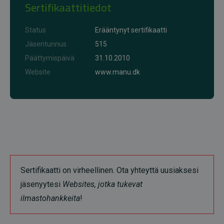
Sertifikaattitiedot
Status
Erääntynyt sertifikaatti
Jäsentunnus
515
Päättymispäivä
31.10.2010
Website
www.manu.dk
Sertifikaatti on virheellinen. Ota yhteyttä uusiaksesi
jäsenyytesi
Websites, jotka tukevat
ilmastohankkeita
!