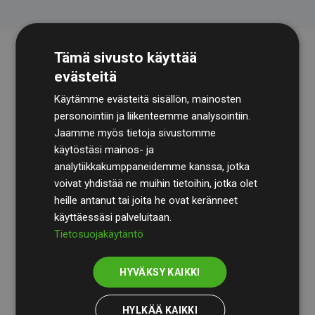
Tämä sivusto käyttää
evästeitä
Käytämme evästeitä sisällön, mainosten
personointiin ja liikenteemme analysointiin.
Jaamme myös tietoja sivustomme
käytöstäsi mainos- ja
Tilintarkastusyhtiö
BDO
käy säännöllisesti läpi
analytiikkakumppaneidemme kanssa, jotka
laskelmamme ja menetelmämme varmistaakseen
voivat yhdistää ne muihin tietoihin, jotka olet
läpinäkyvyyden ja luotettavuuden.
heille antanut tai joita he ovat keränneet
käyttäessäsi palveluitaan.
Heidän tarkastuksensa osoittavat, että investoinnit
Tietosuojakäytäntö
ilmastohankkeisiin kompensoivat keskimäärin
200 %
arvioiduista CO₂-päästöistä
jäsenverkkosivustoilla –
HYVÄKSY KAIKKI
selkeä todiste toimintatapamme todellisesta
vaikutuksesta.
HYLKÄÄ KAIKKI