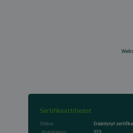
Websi
Sertifikaattitiedot
Status
Erääntynyt sertifika
Jäsentunnus
525