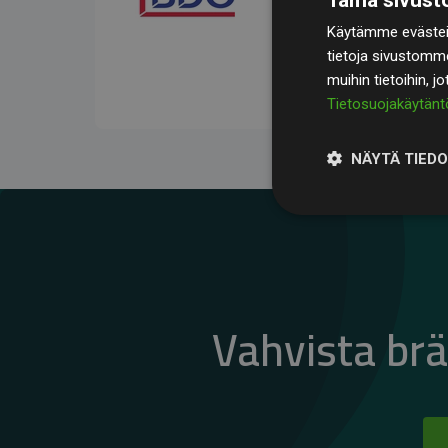
kompensoivat keskimää
Käytämme evästeit
jäsenverkkosivustoilla –
tietoja sivustomm
vaikutuksesta.
muihin tietoihin, j
Tietosuojakäytänt
NÄYTÄ TIED
Vahvista br