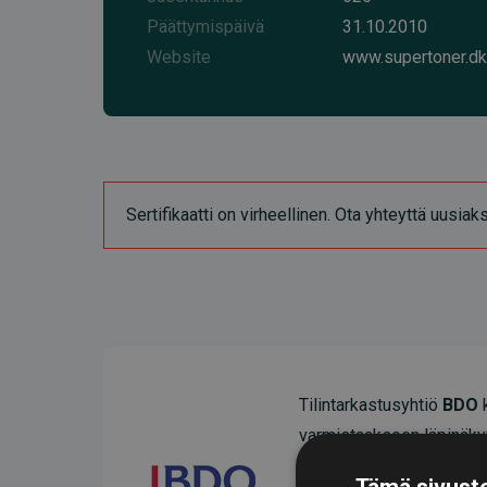
Päättymispäivä
31.10.2010
Website
www.supertoner.dk
Sertifikaatti on virheellinen. Ota yhteyttä uusia
Tilintarkastusyhtiö
BDO
k
varmistaakseen läpinäky
Heidän tarkastuksensa os
Tämä sivusto