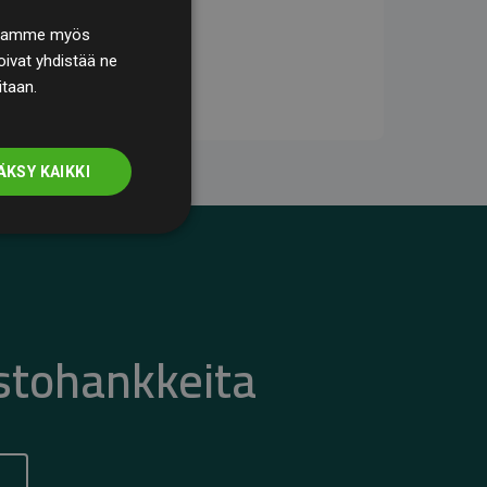
. Jaamme myös
ivat yhdistää ne
itaan.
ÄKSY KAIKKI
stohankkeita