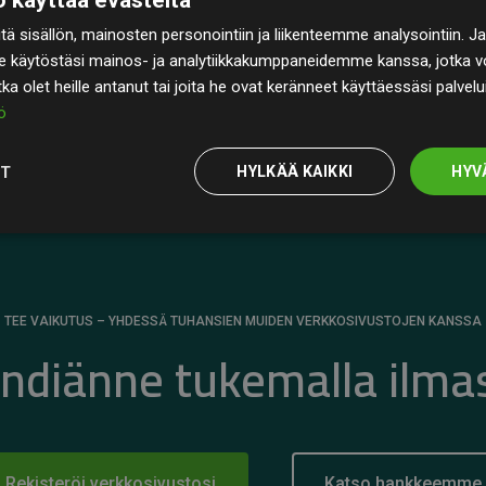
rin
200 % arvioiduista CO₂-päästöistä
ä sisällön, mainosten personointiin ja liikenteemme analysointiin
 selkeä todiste toimintatapamme todellisesta
e käytöstäsi mainos- ja analytiikkakumppaneidemme kanssa, jotka vo
otka olet heille antanut tai joita he ovat keränneet käyttäessäsi palvelu
ö
OT
HYLKÄÄ KAIKKI
HYV
TEE VAIKUTUS – YHDESSÄ TUHANSIEN MUIDEN VERKKOSIVUSTOJEN KANSSA
ändiänne tukemalla ilma
Rekisteröi verkkosivustosi
Katso hankkeemme