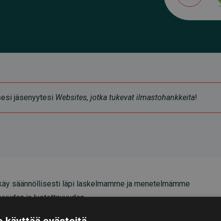
ksesi jäsenyytesi
Websites, jotka tukevat ilmastohankkeita
!
äy säännöllisesti läpi laskelmamme ja menetelmämme
vyyden ja luotettavuuden.
oittavat, että investoinnit ilmastohankkeisiin
 käyttää evästeitä