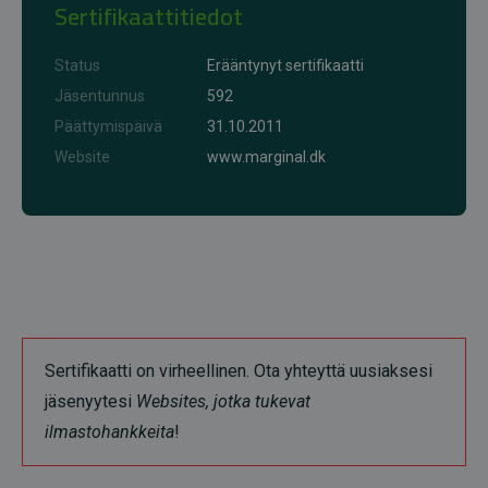
Sertifikaattitiedot
Status
Erääntynyt sertifikaatti
Jäsentunnus
592
Päättymispäivä
31.10.2011
Website
www.marginal.dk
Sertifikaatti on virheellinen. Ota yhteyttä uusiaksesi
jäsenyytesi
Websites, jotka tukevat
ilmastohankkeita
!