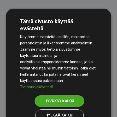
Tämä sivusto käyttää
evästeitä
Käytämme evästeitä sisällön, mainosten
personointiin ja liikenteemme analysointiin.
Jaamme myös tietoja sivustomme
käytöstäsi mainos- ja
Tilintarkastusyhtiö
BDO
käy säännöllisesti läpi
analytiikkakumppaneidemme kanssa, jotka
laskelmamme ja menetelmämme varmistaakseen
voivat yhdistää ne muihin tietoihin, jotka olet
läpinäkyvyyden ja luotettavuuden.
heille antanut tai joita he ovat keränneet
käyttäessäsi palveluitaan.
Heidän tarkastuksensa osoittavat, että investoinnit
Tietosuojakäytäntö
ilmastohankkeisiin kompensoivat keskimäärin
200 %
arvioiduista CO₂-päästöistä
jäsenverkkosivustoilla –
HYVÄKSY KAIKKI
selkeä todiste toimintatapamme todellisesta
vaikutuksesta.
HYLKÄÄ KAIKKI