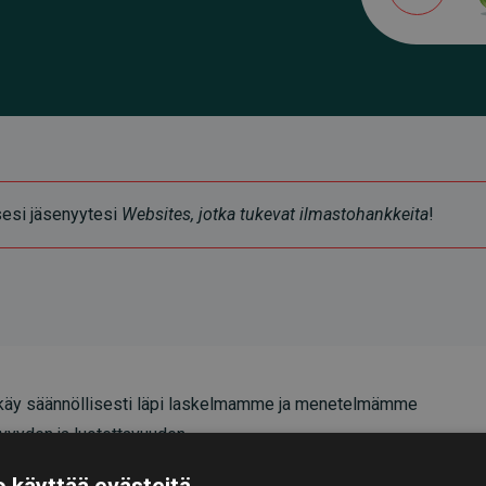
ksesi jäsenyytesi
Websites, jotka tukevat ilmastohankkeita
!
äy säännöllisesti läpi laskelmamme ja menetelmämme
vyyden ja luotettavuuden.
oittavat, että investoinnit ilmastohankkeisiin
 käyttää evästeitä