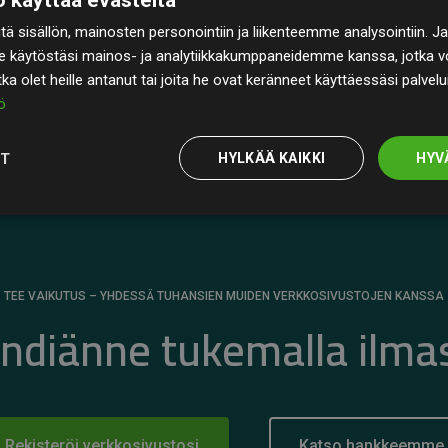
rin
200 % arvioiduista CO₂-päästöistä
ä sisällön, mainosten personointiin ja liikenteemme analysointiin
 selkeä todiste toimintatapamme todellisesta
e käytöstäsi mainos- ja analytiikkakumppaneidemme kanssa, jotka vo
otka olet heille antanut tai joita he ovat keränneet käyttäessäsi palvelu
ö
OT
HYLKÄÄ KAIKKI
HYV
TEE VAIKUTUS – YHDESSÄ TUHANSIEN MUIDEN VERKKOSIVUSTOJEN KANSSA
ändiänne tukemalla ilma
Rekisteröi verkkosivustosi
Katso hankkeemme