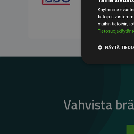
kompensoivat keskimää
Käytämme evästeit
jäsenverkkosivustoilla –
tietoja sivustomm
vaikutuksesta.
muihin tietoihin, j
Tietosuojakäytänt
NÄYTÄ TIED
Vahvista br