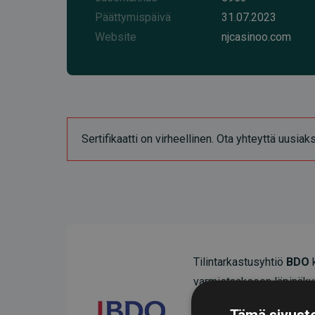
Päättymispäivä
31.07.2023
Website
njcasinoo.com
Sertifikaatti on virheellinen. Ota yhteyttä uusia
Tilintarkastusyhtiö
BDO
k
varmistaakseen läpinäky
Heidän tarkastuksensa os
Tämä sivusto