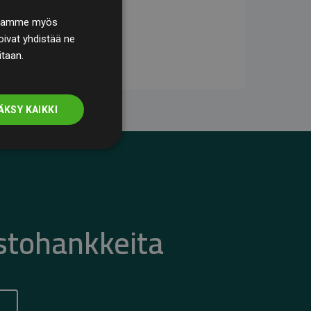
. Jaamme myös
ivat yhdistää ne
itaan.
ÄKSY KAIKKI
stohankkeita