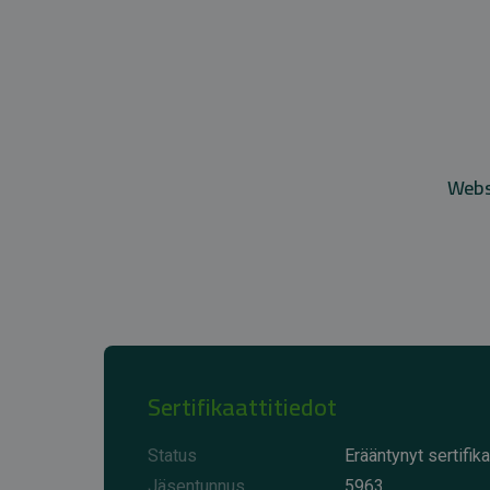
Websi
Sertifikaattitiedot
Status
Erääntynyt sertifika
Jäsentunnus
5963