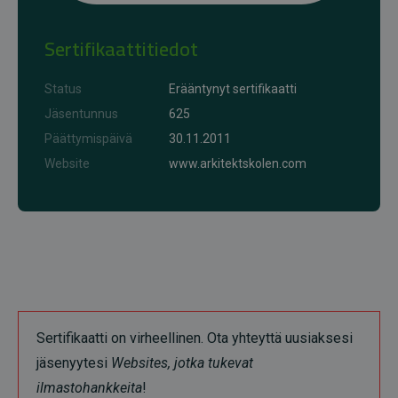
Sertifikaattitiedot
Status
Erääntynyt sertifikaatti
Jäsentunnus
625
Päättymispäivä
30.11.2011
Website
www.arkitektskolen.com
Sertifikaatti on virheellinen. Ota yhteyttä uusiaksesi
jäsenyytesi
Websites, jotka tukevat
ilmastohankkeita
!