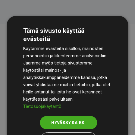
Tämä sivusto käyttää
evästeitä
Käytämme evästeitä sisällön, mainosten
personointiin ja liikenteemme analysointiin.
Jaamme myös tietoja sivustomme
käytöstäsi mainos- ja
analytiikkakumppaneidemme kanssa, jotka
Tilintarkastusyhtiö
BDO
käy säännöllisesti läpi
voivat yhdistää ne muihin tietoihin, jotka olet
laskelmamme ja menetelmämme varmistaakseen
heille antanut tai joita he ovat keränneet
läpinäkyvyyden ja luotettavuuden.
käyttäessäsi palveluitaan.
Tietosuojakäytäntö
Heidän tarkastuksensa osoittavat, että investoinnit
ilmastohankkeisiin kompensoivat keskimäärin
200 %
HYVÄKSY KAIKKI
arvioiduista CO₂-päästöistä
jäsenverkkosivustoilla –
selkeä todiste toimintatapamme todellisesta