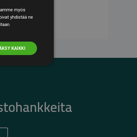
. Jaamme myös
ivat yhdistää ne
itaan.
ÄKSY KAIKKI
stohankkeita