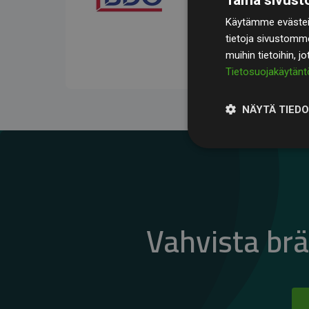
kompensoivat keskimää
Käytämme evästeit
jäsenverkkosivustoilla –
tietoja sivustomm
vaikutuksesta.
muihin tietoihin, j
Tietosuojakäytänt
NÄYTÄ TIED
Vahvista br