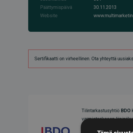
Päättymispäivä
30.11.2013
Website
www.multimarketin
Sertifikaatti on virheellinen. Ota yhteyttä uusia
Tilintarkastusyhtiö
BDO
k
varmistaakseen läpinäky
Heidän tarkastuksensa os
Tämä sivusto