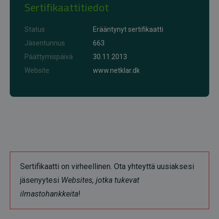
Sertifikaattitiedot
Status
Erääntynyt sertifikaatti
Jäsentunnus
663
Päättymispäivä
30.11.2013
Website
www.netklar.dk
Sertifikaatti on virheellinen. Ota yhteyttä uusiaksesi
jäsenyytesi
Websites, jotka tukevat
ilmastohankkeita
!