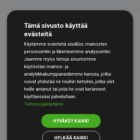
Tämä sivusto käyttää
evästeitä
Käytämme evästeitä sisällön, mainosten
personointiin ja liikenteemme analysointiin.
Jaamme myös tietoja sivustomme
käytöstäsi mainos- ja
Tilintarkastusyhtiö
BDO
käy säännöllisesti läpi
analytiikkakumppaneidemme kanssa, jotka
laskelmamme ja menetelmämme varmistaakseen
voivat yhdistää ne muihin tietoihin, jotka olet
läpinäkyvyyden ja luotettavuuden.
heille antanut tai joita he ovat keränneet
käyttäessäsi palveluitaan.
Heidän tarkastuksensa osoittavat, että investoinnit
Tietosuojakäytäntö
ilmastohankkeisiin kompensoivat keskimäärin
200 %
arvioiduista CO₂-päästöistä
jäsenverkkosivustoilla –
HYVÄKSY KAIKKI
selkeä todiste toimintatapamme todellisesta
vaikutuksesta.
HYLKÄÄ KAIKKI