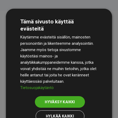
Tämä sivusto käyttää
evästeitä
Käytämme evästeitä sisällön, mainosten
personointiin ja liikenteemme analysointiin.
Jaamme myös tietoja sivustomme
käytöstäsi mainos- ja
Tilintarkastusyhtiö
BDO
käy säännöllisesti läpi
analytiikkakumppaneidemme kanssa, jotka
laskelmamme ja menetelmämme varmistaakseen
voivat yhdistää ne muihin tietoihin, jotka olet
läpinäkyvyyden ja luotettavuuden.
heille antanut tai joita he ovat keränneet
käyttäessäsi palveluitaan.
Heidän tarkastuksensa osoittavat, että investoinnit
Tietosuojakäytäntö
ilmastohankkeisiin kompensoivat keskimäärin
200 %
arvioiduista CO₂-päästöistä
jäsenverkkosivustoilla –
HYVÄKSY KAIKKI
selkeä todiste toimintatapamme todellisesta
vaikutuksesta.
HYLKÄÄ KAIKKI