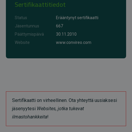
Sertifikaattitiedot
Status
Erääntynyt sertifikaatti
Jäsentunnus
667
Päättymispäivä
30.11.2010
Website
www.convireo.com
Sertifikaatti on virheellinen. Ota yhteyttä uusiaksesi
jäsenyytesi
Websites, jotka tukevat
ilmastohankkeita
!