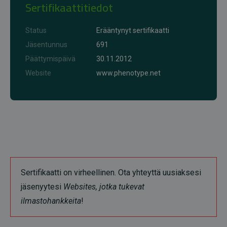
Sertifikaattitiedot
Status
Erääntynyt sertifikaatti
Jäsentunnus
691
Päättymispäivä
30.11.2012
Website
www.phenotype.net
Sertifikaatti on virheellinen. Ota yhteyttä uusiaksesi
jäsenyytesi
Websites, jotka tukevat
ilmastohankkeita
!