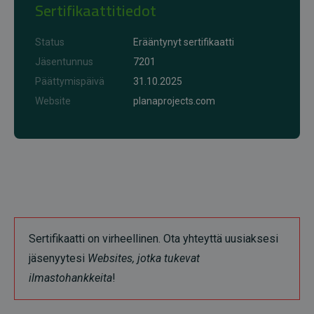
Sertifikaattitiedot
Status
Erääntynyt sertifikaatti
Jäsentunnus
7201
Päättymispäivä
31.10.2025
Website
planaprojects.com
Sertifikaatti on virheellinen. Ota yhteyttä uusiaksesi
jäsenyytesi
Websites, jotka tukevat
ilmastohankkeita
!