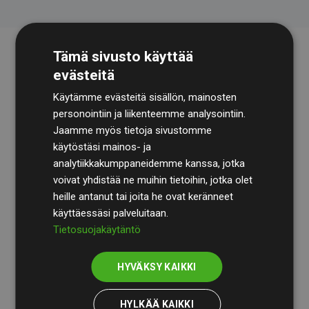
Tämä sivusto käyttää
evästeitä
Käytämme evästeitä sisällön, mainosten
personointiin ja liikenteemme analysointiin.
Jaamme myös tietoja sivustomme
käytöstäsi mainos- ja
Tilintarkastusyhtiö
BDO
käy säännöllisesti läpi
analytiikkakumppaneidemme kanssa, jotka
laskelmamme ja menetelmämme varmistaakseen
voivat yhdistää ne muihin tietoihin, jotka olet
läpinäkyvyyden ja luotettavuuden.
heille antanut tai joita he ovat keränneet
käyttäessäsi palveluitaan.
Heidän tarkastuksensa osoittavat, että investoinnit
Tietosuojakäytäntö
ilmastohankkeisiin kompensoivat keskimäärin
200 %
arvioiduista CO₂-päästöistä
jäsenverkkosivustoilla –
HYVÄKSY KAIKKI
selkeä todiste toimintatapamme todellisesta
vaikutuksesta.
HYLKÄÄ KAIKKI