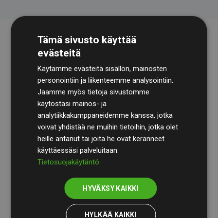
Tämä sivusto käyttää
evästeitä
Käytämme evästeitä sisällön, mainosten
personointiin ja liikenteemme analysointiin.
Jaamme myös tietoja sivustomme
käytöstäsi mainos- ja
Tilintarkastusyhtiö
BDO
käy säännöllisesti läpi
analytiikkakumppaneidemme kanssa, jotka
laskelmamme ja menetelmämme varmistaakseen
voivat yhdistää ne muihin tietoihin, jotka olet
läpinäkyvyyden ja luotettavuuden.
heille antanut tai joita he ovat keränneet
käyttäessäsi palveluitaan.
Heidän tarkastuksensa osoittavat, että investoinnit
Tietosuojakäytäntö
ilmastohankkeisiin kompensoivat keskimäärin
200 %
arvioiduista CO₂-päästöistä
jäsenverkkosivustoilla –
HYVÄKSY KAIKKI
selkeä todiste toimintatapamme todellisesta
vaikutuksesta.
HYLKÄÄ KAIKKI