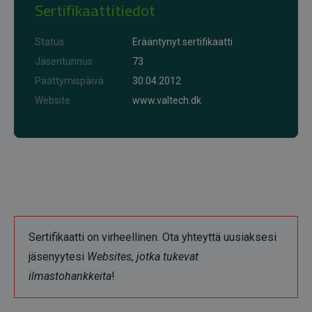
Sertifikaattitiedot
Status
Erääntynyt sertifikaatti
Jäsentunnus
73
Päättymispäivä
30.04.2012
Website
www.valtech.dk
Sertifikaatti on virheellinen. Ota yhteyttä uusiaksesi
jäsenyytesi
Websites, jotka tukevat
ilmastohankkeita
!