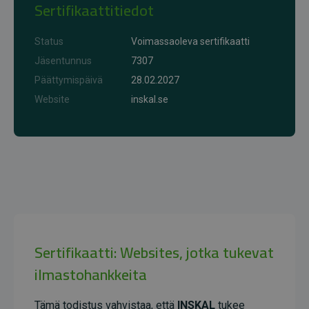
Sertifikaattitiedot
Status
Voimassaoleva sertifikaatti
Jäsentunnus
7307
Päättymispäivä
28.02.2027
Website
inskal.se
Sertifikaatti: Websites, jotka tukevat
ilmastohankkeita
Tämä todistus vahvistaa, että
INSKAL
tukee