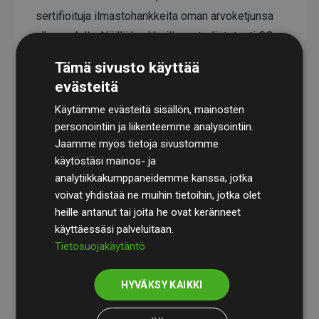
sertifioituja ilmastohankkeita oman arvoketjunsa
ulkopuolella. Näillä hankkeilla on todistetusti CO₂-
päästöjä vähentävä vaikutus, joka keskimäärin
Tämä sivusto käyttää
vastaa kaksinkertaista määrää verkkosivuston
evästeitä
arvioituihin päästöihin verrattuna.
Käytämme evästeitä sisällön, mainosten
Kaikki hankkeet ovat
Gold Standardin
personointiin ja liikenteemme analysointiin.
sertifioimia, mikä takaa korkean laadun, todellisen
Jaamme myös tietoja sivustomme
käytöstäsi mainos- ja
ilmastovaikutuksen ja täyden läpinäkyvyyden. Lue
analytiikkakumppaneidemme kanssa, jotka
lisää yksittäisistä hankkeista
täält
ä
.
voivat yhdistää ne muihin tietoihin, jotka olet
heille antanut tai joita he ovat keränneet
käyttäessäsi palveluitaan.
Tietosuojakäytäntö
Websites, jotka tukevat ilmastohankkeita aloite
HYVÄKSY KAIKKI