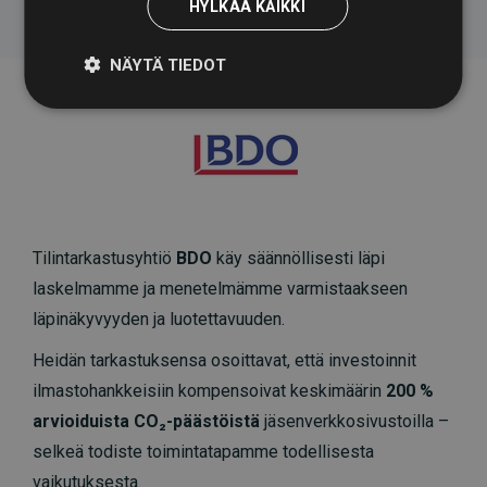
HYLKÄÄ KAIKKI
NÄYTÄ TIEDOT
Tilintarkastusyhtiö
BDO
käy säännöllisesti läpi
laskelmamme ja menetelmämme varmistaakseen
läpinäkyvyyden ja luotettavuuden.
Heidän tarkastuksensa osoittavat, että investoinnit
ilmastohankkeisiin kompensoivat keskimäärin
200 %
arvioiduista CO₂-päästöistä
jäsenverkkosivustoilla –
selkeä todiste toimintatapamme todellisesta
vaikutuksesta.