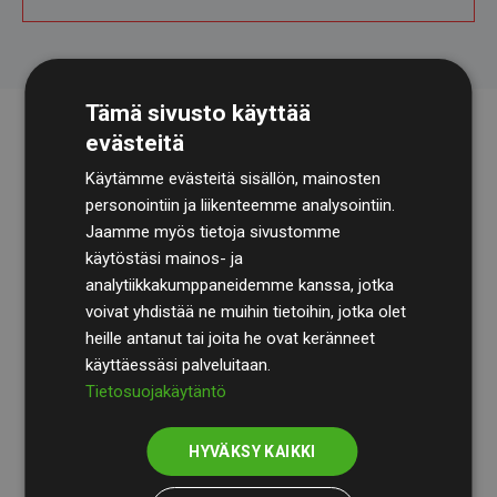
Tämä sivusto käyttää
evästeitä
Käytämme evästeitä sisällön, mainosten
personointiin ja liikenteemme analysointiin.
Jaamme myös tietoja sivustomme
käytöstäsi mainos- ja
analytiikkakumppaneidemme kanssa, jotka
Tilintarkastusyhtiö
BDO
käy säännöllisesti läpi
voivat yhdistää ne muihin tietoihin, jotka olet
laskelmamme ja menetelmämme varmistaakseen
heille antanut tai joita he ovat keränneet
läpinäkyvyyden ja luotettavuuden.
käyttäessäsi palveluitaan.
Tietosuojakäytäntö
Heidän tarkastuksensa osoittavat, että investoinnit
ilmastohankkeisiin kompensoivat keskimäärin
200 %
HYVÄKSY KAIKKI
arvioiduista CO₂-päästöistä
jäsenverkkosivustoilla –
selkeä todiste toimintatapamme todellisesta