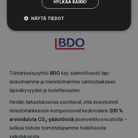
HYLKÄÄ KAIKKI
NÄYTÄ TIEDOT
Tilintarkastusyhtiö
BDO
käy säännöllisesti läpi
laskelmamme ja menetelmämme varmistaakseen
läpinäkyvyyden ja luotettavuuden.
Heidän tarkastuksensa osoittavat, että investoinnit
ilmastohankkeisiin kompensoivat keskimäärin
200 %
arvioiduista CO₂-päästöistä
jäsenverkkosivustoilla –
selkeä todiste toimintatapamme todellisesta
vaikutuksesta.