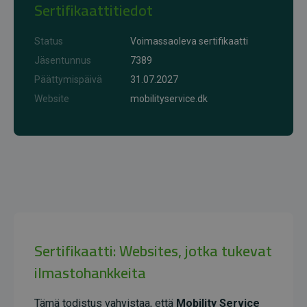
Sertifikaattitiedot
Status
Voimassaoleva sertifikaatti
Jäsentunnus
7389
Päättymispäivä
31.07.2027
Website
mobilityservice.dk
Sertifikaatti: Websites, jotka tukevat
ilmastohankkeita
Tämä todistus vahvistaa, että
Mobility Service