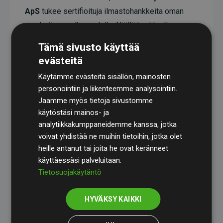
ApS
tukee sertifioituja ilmastohankkeita oman
arvoketjunsa ulkopuolella. Näillä hankkeilla on
todistetusti CO₂-päästöjä vähentävä vaikutus,
Tämä sivusto käyttää
joka keskimäärin vastaa kaksinkertaista määrää
evästeitä
verkkosivuston arvioituihin päästöihin verrattuna.
Käytämme evästeitä sisällön, mainosten
Kaikki hankkeet ovat
Gold Standardin
personointiin ja liikenteemme analysointiin.
sertifioimia, mikä takaa korkean laadun, todellisen
Jaamme myös tietoja sivustomme
käytöstäsi mainos- ja
ilmastovaikutuksen ja täyden läpinäkyvyyden. Lue
analytiikkakumppaneidemme kanssa, jotka
lisää yksittäisistä hankkeista
täält
ä
.
voivat yhdistää ne muihin tietoihin, jotka olet
heille antanut tai joita he ovat keränneet
käyttäessäsi palveluitaan.
Tietosuojakäytäntö
Websites, jotka tukevat ilmastohankkeita aloite
HYVÄKSY KAIKKI