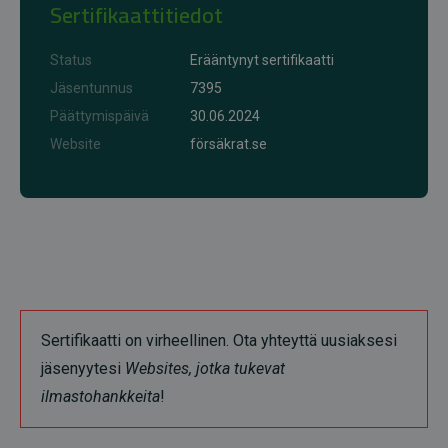
Sertifikaattitiedot
Status
Erääntynyt sertifikaatti
Jäsentunnus
7395
Päättymispäivä
30.06.2024
Website
försäkrat.se
Sertifikaatti on virheellinen. Ota yhteyttä uusiaksesi
jäsenyytesi
Websites, jotka tukevat
ilmastohankkeita
!