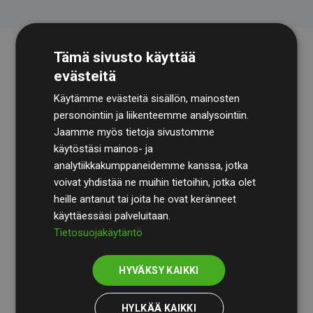
Tämä sivusto käyttää
evästeitä
Käytämme evästeitä sisällön, mainosten
personointiin ja liikenteemme analysointiin.
Jaamme myös tietoja sivustomme
käytöstäsi mainos- ja
Tilintarkastusyhtiö
BDO
käy säännöllisesti läpi
analytiikkakumppaneidemme kanssa, jotka
laskelmamme ja menetelmämme varmistaakseen
voivat yhdistää ne muihin tietoihin, jotka olet
läpinäkyvyyden ja luotettavuuden.
heille antanut tai joita he ovat keränneet
käyttäessäsi palveluitaan.
Heidän tarkastuksensa osoittavat, että investoinnit
Tietosuojakäytäntö
ilmastohankkeisiin kompensoivat keskimäärin
200 %
arvioiduista CO₂-päästöistä
jäsenverkkosivustoilla –
HYVÄKSY KAIKKI
selkeä todiste toimintatapamme todellisesta
vaikutuksesta.
HYLKÄÄ KAIKKI